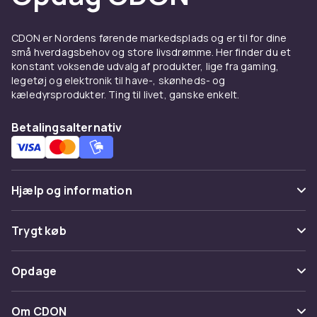
Mindre varmere passer godt til ansigtet og
små områder, mens større modeller er ideelle,
CDON er Nordens førende markedsplads og er til for dine
når du vokser ben og større kropsområder.
små hverdagsbehov og store livsdrømme. Her finder du et
Mange varmere har justerbar temperatur, så
konstant voksende udvalg af produkter, lige fra gaming,
du kan tilpasse varmen efter vokstype og
legetøj og elektronik til have-, skønheds- og
følsomhed.
kæledyrsprodukter. Ting til livet, ganske enkelt.
Kompletér med voks og
Betalingsalternativ
tilbehør
Kombiner din varmer med en komplet
voksningspakke
med voks, strips og
Hjælp og information
efterpleje. Udforsk også andre metoder under
hårfjerning
.
Ofte stillede spørgsmål
Trygt køb
Spor pakke
Betaling
Opdage
Fortryd & returner her
Levering
Kategorier
Kontakt os
Om CDON