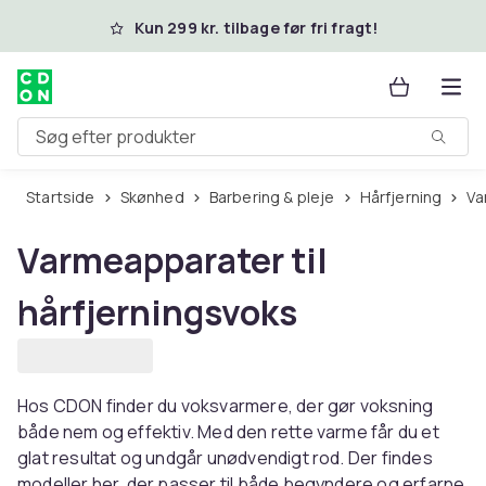
Spring til hovedindhold
Kun 299 kr. tilbage før fri fragt!
Søg efter produkter
Startside
Skønhed
Barbering & pleje
Hårfjerning
V
Varmeapparater til
hårfjerningsvoks
Hos CDON finder du voksvarmere, der gør voksning
både nem og effektiv. Med den rette varme får du et
glat resultat og undgår unødvendigt rod. Der findes
modeller her, der passer til både begyndere og erfarne