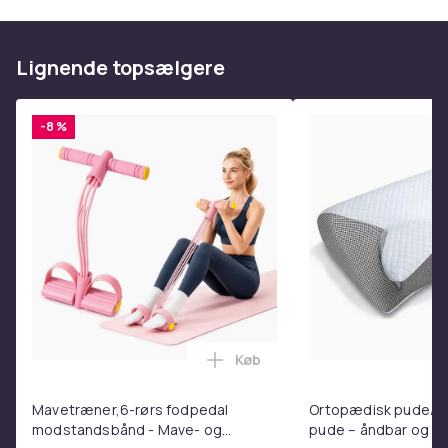
2 x spoler med trimmerline
1 x beskyttelseshætte
Lignende topsælgere
1 x fjeder
Vægt, gram
-8 %
113
Varenr.
30c2b534-94da-4196-991a-d5517954a088
Produktsikkerhedsinformation
Køb
Læg Mavetræner,6-rørs fodpe
Mavetræner,6-rørs fodpedal
Ortopædisk pude/m
modstandsbånd - Mave- og
pude – åndbar og lin