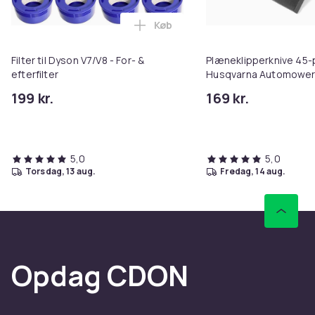
Køb
Læg Filter til Dyson V7/V8 - For- 
Filter til Dyson V7/V8 - For- &
Plæneklipperknive 45-p
efterfilter
Husqvarna Automower
199 kr.
169 kr.
5,0
5,0
torsdag, 13 aug.
fredag, 14 aug.
Opdag CDON