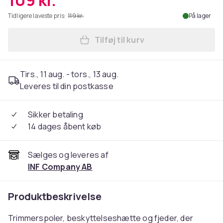
109 kr.
Tidligere laveste pris:
119 kr.
På lager
Tilføj til kurv
Læg Trimmer trådspoler Ma
Tirs., 11 aug. - tors., 13 aug.
Leveres til din postkasse
Sikker betaling
14 dages åbent køb
Sælges og leveres af
INF Company AB
Produktbeskrivelse
Trimmerspoler, beskyttelseshætte og fjeder, der