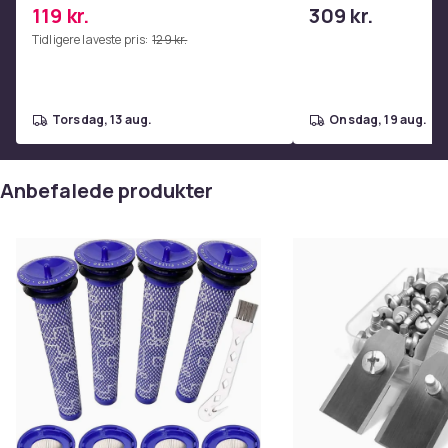
coretræning, yoga og
nakkesmerter
119 kr.
309 kr.
hjemmetræningscenter Pink
Tidligere laveste pris:
129 kr.
torsdag, 13 aug.
onsdag, 19 aug.
Anbefalede produkter