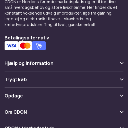
CDON er Nordens førende markedsplads og er til for dine
små hverdagsbehov og store livsdrømme. Her finder du et
konstant voksende udvalg af produkter, lige fra gaming,
legetøj og elektronik til have-, skønheds- og
kæledyrsprodukter. Ting til livet, ganske enkelt.
Betalingsalternativ
Hjælp og information
Ofte stillede spørgsmål
Trygt køb
Spor pakke
Betaling
Opdage
Fortryd & returner her
Levering
Kategorier
Kontakt os
Om CDON
Vilkår & policy
Maerke
Om os
Tilbagekaldelser