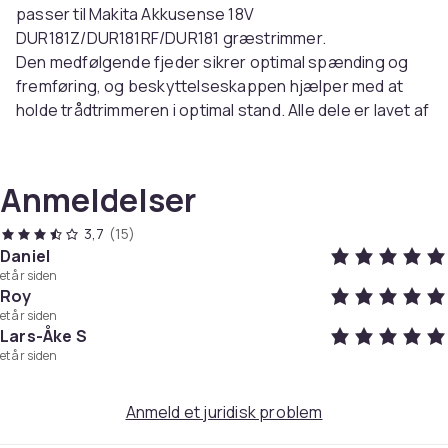
passer til Makita Akkusense 18V
DUR181Z/DUR181RF/DUR181 græstrimmer.
Den medfølgende fjeder sikrer optimal spænding og
fremføring, og beskyttelseskappen hjælper med at
holde trådtrimmeren i optimal stand. Alle dele er lavet af
slidstærke materialer, der garanterer en lang levetid.
Specifikationer:
Anmeldelser
Farve: Sort
Materialer: ABS, nylon, jern
3,7
(15)
Størrelse: Spire: 6,1x4,2cm, Cap: 7,5x3,2cm, Trykfjeder:
Daniel
et år siden
2,15x1,9cm
Roy
Velegnet til Makita Akkusense 18V DUR181Z, DUR181RF,
et år siden
DUR181
Lars-Åke S
Nylontrådslængde: 27FT/8,3m
et år siden
Spolemodel: 195858-1/196146-9
Fjedermodel: 231352-0
Anmeld et juridisk problem
Pakken indeholder: