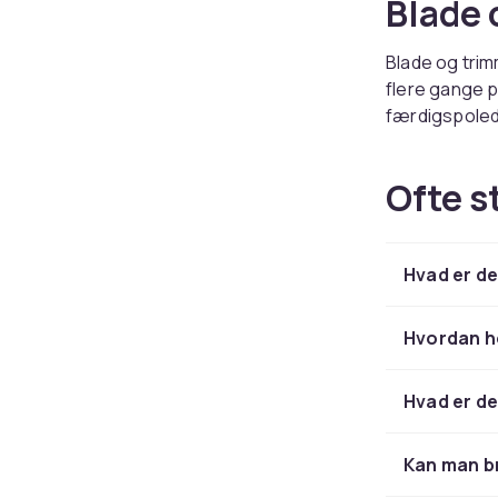
Blade 
Blade og trim
flere gange p
færdigspolede
producenter.
holder fremf
Ofte s
Vælg r
Hvad er de
Grov tråd pas
kantklipning 
ukrudtsklippe
Hvordan h
Køb bl
Hvad er d
Hos CDON find
ukrudtsklippe
Kan man b