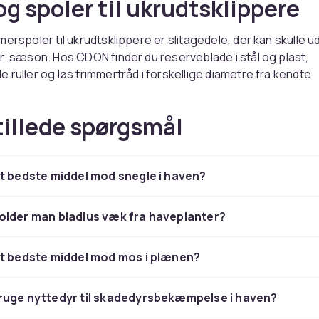
og spoler til ukrudtsklippere
merspoler til ukrudtsklippere er slitagedele, der kan skulle u
r. sæson. Hos CDON finder du reserveblade i stål og plast,
 ruller og løs trimmertråd i forskellige diametre fra kendte
 Skarpe blade skærer ukrudt og højt græs rent, mens nye s
øringen jævn.
tillede spørgsmål
igtigt
t bedste middel mod snegle i haven?
ser til tykkere bevoksning, tyndere tråd er bedre ved finere
nær bede. Stålblade kræver mere forsigtig håndtering. Se o
rtilbehør
og
spolehylstre
.
older man bladlus væk fra haveplanter?
ade og spoler hos CDON
et bedste middel mod mos i plænen?
er du trimmerblade og spoler med hurtig levering. Hold
ren skarp.
ruge nyttedyr til skadedyrsbekæmpelse i haven?