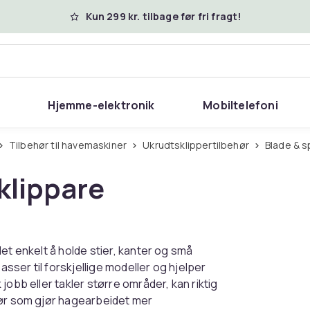
Kun 299 kr. tilbage før fri fragt!
Hjemme-elektronik
Mobiltelefoni
Tilbehør til havemaskiner
Ukrudtsklippertilbehør
Blade & 
sklippare
et enkelt å holde stier, kanter og små
asser til forskjellige modeller og hjelper
obb eller takler større områder, kan riktig
hør som gjør hagearbeidet mer