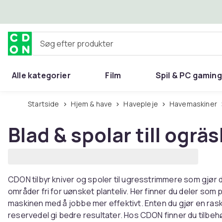
Spring til hovedindhold
Søg efter produkter
Alle kategorier
Film
Spil & PC gaming
Hjem & have
Startside
Hjem & have
Havepleje
Havemaskiner
Blad & spolar till ogrä
CDON tilbyr kniver og spoler til ugresstrimmere som gjør d
områder fri for uønsket planteliv. Her finner du deler som p
maskinen med å jobbe mer effektivt. Enten du gjør en rask j
reservedel gi bedre resultater. Hos CDON finner du tilbe