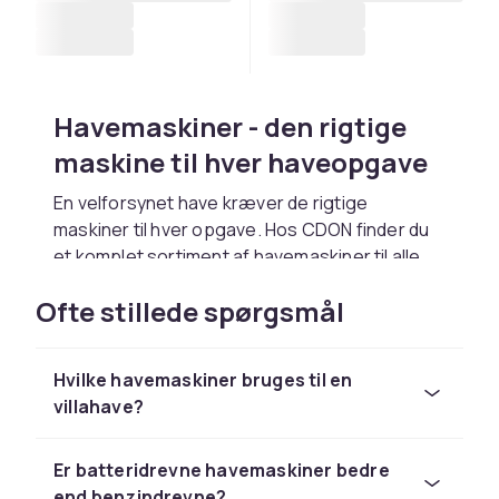
Havemaskiner - den rigtige
maskine til hver haveopgave
En velforsynet have kræver de rigtige
maskiner til hver opgave. Hos CDON finder du
et komplet sortiment af havemaskiner til alle
behov, fra plæneklippere og
Ofte stillede spørgsmål
roboplæneklippere til hæksakse, trimmere,
løvblæsere, højtryksrensere, jordfræser,
kantklippere, motorsave og sneslynger fra
Hvilke havemaskiner bruges til en
ledende mærker som
Husqvarna
,
Stihl
,
villahave?
Gardena
,
Ryobi
, Makita,
Kärcher
og Nilfisk.
Moderne havemaskiner er mere effektive,
Er batteridrevne havemaskiner bedre
lydsvage og miljøvenlige end tidligere
end benzindrevne?