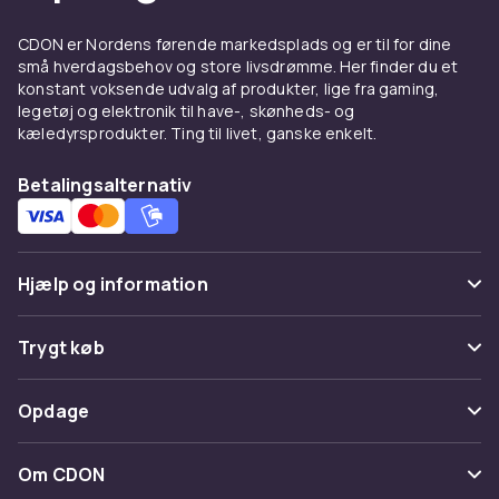
kantklippere
CDON er Nordens førende markedsplads og er til for dine
Til den pyntede haves detaljer er der brug for
små hverdagsbehov og store livsdrømme. Her finder du et
specialmaskiner. En hæksaks holder hæk og
konstant voksende udvalg af produkter, lige fra gaming,
buske i form. En trimmer klipp langs hegn,
legetøj og elektronik til have-, skønheds- og
kanter og forhindringer. En kantskærer skaber
kæledyrsprodukter. Ting til livet, ganske enkelt.
skarpe kanter langs bede og gangstier.
Betalingsalternativ
Husqvarna
,
Stihl
,
Gardena
og
Ryobi
tilbyder
komplette sortimenter i batteri- og
benzinversioner.
Højtryksrensere og
Hjælp og information
fejemaskiner
Ofte stillede spørgsmål
Trygt køb
Terrasser, facader, biler og havemøbler
Spor pakke
holdes rene med en højtryksrenser.
Kärcher
K-
Betaling
Opdage
serien og
Nilfisk
C-serien er de mest populære
Fortryd & returner her
alternativer til hjemmebrugeren. En fejemaskin
Levering
Kategorier
opsamler effektivt blade og snavs fra
Kontakt os
Om CDON
Vilkår & policy
terrassefliser og gangstier uden at støve op.