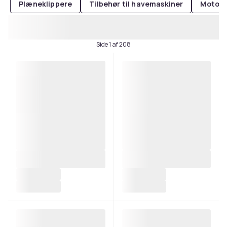
Plæneklippere
Tilbehør til havemaskiner
Motors
Side 1 af 208