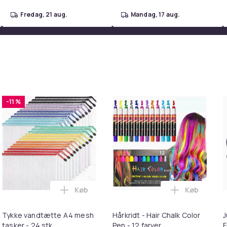
b22536bf-8eed-5f7c-9618-d8587b084218
fredag, 21 aug.
mandag, 17 aug.
-11 %
Køb
Køb
 Ultra Complete i kurven
tning til Worx trådtrimmer i kurven
Læg Tykke vandtætte A4 mesh tasker - 24 
Læg Hårkridt
Tykke vandtætte A4 mesh
Hårkridt - Hair Chalk Color
J
tasker - 24 stk
Pen - 12 farver
F