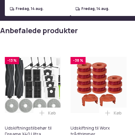
Varenr.
fredag, 14 aug.
fredag, 14 aug.
Produktsikkerhedsinformation
Anbefalede produkter
-13 %
-38 %
Køb
Køb
Læg Udskiftningstilbehør til Dreame X40
Læg Udskif
Udskiftningstilbehør til
Udskiftning til Worx
Dreame X40 Ultra
trådtrimmer