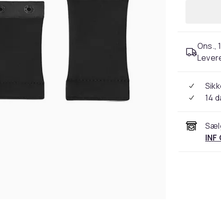
Ons., 1
Levere
Sikk
14 
Sæl
INF