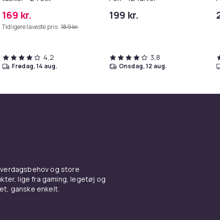
D
169 kr.
199 kr.
S
Tidligere laveste pris:
189 kr.
V
t
4,2
3,8
fredag, 14 aug.
onsdag, 12 aug.
 hverdagsbehov og store
ter, lige fra gaming, legetøj og
vet, ganske enkelt.