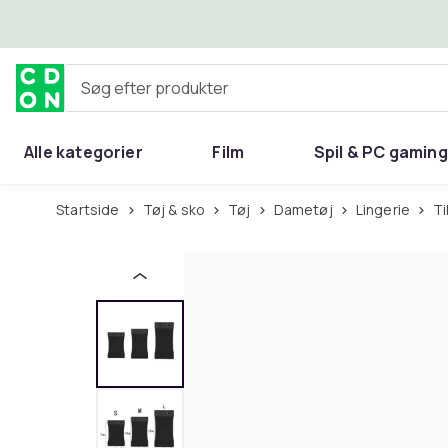
Spring til hovedindhold
Søg efter produkter
Alle kategorier
Film
Spil & PC gaming
Hjem & have
Startside
Tøj & sko
Tøj
Dametøj
Lingerie