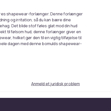
ores shapewear-forlænger. Denne forlænger
dning og irritation, så du kan bære dine
ag. Det blide stof føles glat mod din hud
fekt til følsom hud, denne forlænger giver en
r, hvilket gør den til en vigtig tilføjelse til
 hele dagen med denne bomulds shapewear-
ear med vores justerbare forlænger. Denne
dine bodysuits og sikrer en perfekt pasform
 eller en mere betydelig justering, giver
e sikre hægte-og-øje-lukninger sikrer en
ning og ubehag. Denne forlænger er ideel til
Anmeld et juridisk problem
, hvilket gør den til en alsidig løsning til
orm og forbedre din komfort med denne
idig og velegnet til en bred vifte af
kende bodysuit, en formende camisole eller