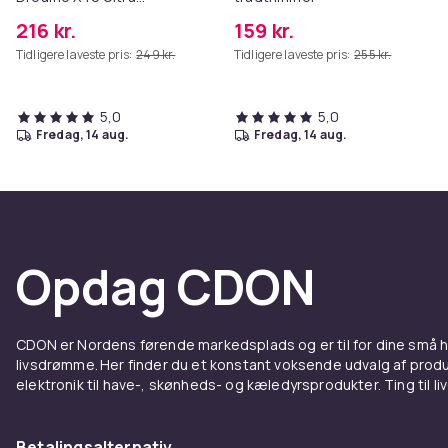
Complete
216 kr.
159 kr.
Tidligere laveste pris:
249 kr.
Tidligere laveste pris:
255 kr.
5,0
5,0
fredag, 14 aug.
fredag, 14 aug.
Opdag CDON
CDON er Nordens førende markedsplads og er til for dine små
livsdrømme. Her finder du et konstant voksende udvalg af produk
elektronik til have-, skønheds- og kæledyrsprodukter. Ting til li
Betalingsalternativ