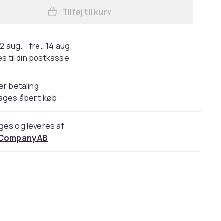
Tilføj til kurv
Læg Shapewear Forlænger 2 Række 
2 aug. - fre., 14 aug.
s til din postkasse
er betaling
dages åbent køb
ges og leveres af
 Company AB