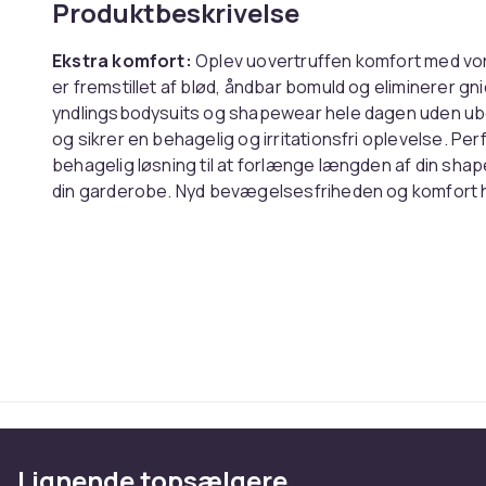
Produktbeskrivelse
Ekstra komfort:
Oplev uovertruffen komfort med v
er fremstillet af blød, åndbar bomuld og eliminerer gni
yndlingsbodysuits og shapewear hele dagen uden ubeh
og sikrer en behagelig og irritationsfri oplevelse. Per
behagelig løsning til at forlænge længden af din shapewea
din garderobe. Nyd bevægelsesfriheden og komfort
forlænger.
Justerbar længde:
Tilpas pasformen på din shapew
forlænger er designet til at tilføje ekstra længde til 
hver gang. Uanset om du har brug for lidt ekstra plads
denne forlænger den fleksibilitet, du har brug for. D
tætsiddende og pålidelig pasform, der forhindrer glid
at imødekomme forskellige torso-længder og kropsformer
alle dine shapewear-behov. Opnå den perfekte pasf
justerbare shapewear-forlænger.
Alsidig brug:
Vores shapewear-forlænger er utrolig als
Lignende topsælgere
bodysuits og shapewear. Uanset om du bærer en slan