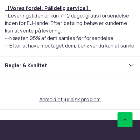
【Vores fordel: Pålidelig service】
- Leveringstiden er kun 7-12 dage, gratis forsendelse
inden for EU-lande. Efter betaling behøver kunderne
kun at vente på levering.
--Næsten 95% af dem samles før forsendelse.
--Efter at have modtaget dem, behøver du kun at samle
nogle dele manuelt for at begynde at cykle.
--Kundeservicen er online døgnet rundt, og
Regler & Kvalitet
svarprocenten efter køb er så høj som 100%. Du
behøver ikke bekymre dig om problemer efter køb og
før køb.
--Hvis du er interesseret i os, er du velkommen til at
bestille!
Anmeld et juridisk problem
【Ydeevnerekonstruktion og visuel fornyelse】
--Den nye generation af KuKirin M4 Max elektriske
scootere fortsætter de klassiske gener fra M4/M4
Pro-serien, mens den gennemgår en all-round
præstationsrekonstruktion og visuel fornyelse. Hele