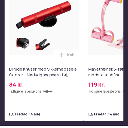
Produktsikkerhedsinformation
Køb
Læg Bilrude Knuser med Sikke
Bilrude Knuser med Sikkerhedssele
Mavetræner,6-rørs 
Skærer - Nødudgangsværktøj,
modstandsbånd - M
Kompatibel med Alle Bilmodeller
coretræning, yoga 
84 kr.
119 kr.
Red
hjemmetræningscen
Tidligere laveste pris:
112 kr.
Tidligere laveste pris:
129
fredag, 14 aug.
fredag, 14 aug.