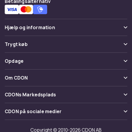
Betalingsalternativ
Hjælp og information
Ofte stillede spørgsmål
Trygt køb
Spor pakke
Betaling
Opdage
Fortryd & returner her
Levering
Kategorier
Kontakt os
Om CDON
Vilkår & policy
Maerke
Om os
Tilbagekaldelser
CDONs Markedsplads
Guider
Kundeanmeldelser
Merchant Help Center
CDON på sociale medier
Arbejd på CDON
Investor relations
Copyright © 2010-2026 CDON AB