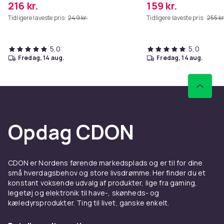
216 kr.
159 kr.
Tidligere laveste pris:
249 kr.
Tidligere laveste pris:
255 kr
5,0
5,0
fredag, 14 aug.
fredag, 14 aug.
Opdag CDON
CDON er Nordens førende markedsplads og er til for dine
små hverdagsbehov og store livsdrømme. Her finder du et
konstant voksende udvalg af produkter, lige fra gaming,
legetøj og elektronik til have-, skønheds- og
kæledyrsprodukter. Ting til livet, ganske enkelt.