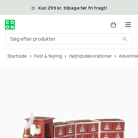
Spring til hovedindhold
Kun 299 kr. tilbage før fri fragt!
Søg efter produkter
Startside
Fest & fejring
Højtidsdekorationer
Advents