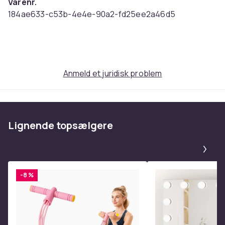
Varenr.
184ae633-c53b-4e4e-90a2-fd25ee2a46d5
Produktsikkerhedsinformation
Anmeld et juridisk problem
Lignende topsælgere
Pa
-8 %