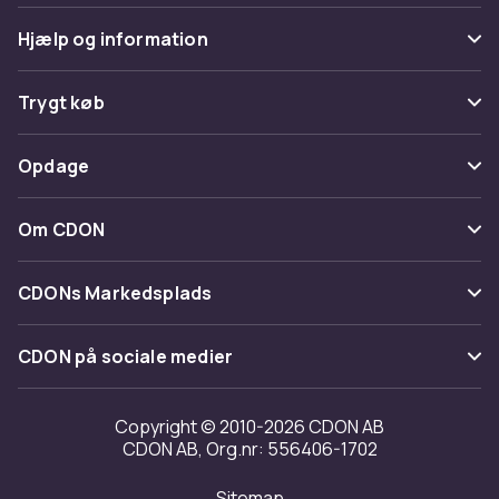
Hjælp og information
Ofte stillede spørgsmål
Trygt køb
Spor pakke
Betaling
Opdage
Fortryd & returner her
Levering
Kategorier
Kontakt os
Om CDON
Vilkår & policy
Maerke
Om os
Tilbagekaldelser
CDONs Markedsplads
Guider
Kundeanmeldelser
Merchant Help Center
CDON på sociale medier
Arbejd på CDON
Investor relations
Copyright © 2010-2026 CDON AB
CDON AB, Org.nr: 556406-1702
Tilgængelighed
Sitemap