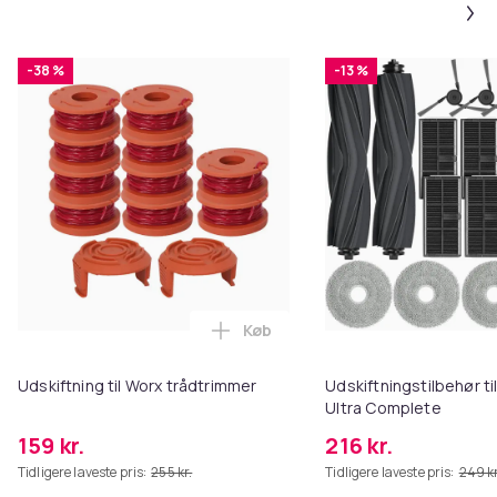
-38 %
-13 %
Køb
Læg Udskiftning til Worx trådtr
Udskiftning til Worx trådtrimmer
Udskiftningstilbehør t
Ultra Complete
159 kr.
216 kr.
Tidligere laveste pris:
255 kr.
Tidligere laveste pris:
249 kr