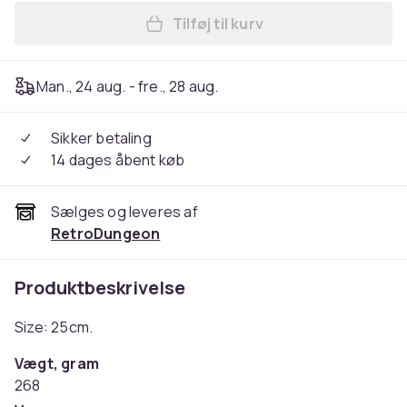
Tilføj til kurv
Læg Disney Stitch wall clock
Man., 24 aug. - fre., 28 aug.
Sikker betaling
14 dages åbent køb
Sælges og leveres af
RetroDungeon
Produktbeskrivelse
Size: 25cm.
Vægt, gram
268