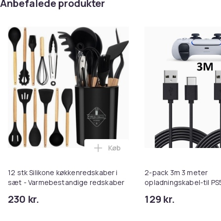
Anbefalede produkter
Køb
Læg 12 stk Silikone køkkenredsk
12 stk Silikone køkkenredskaber i
2-pack 3m 3 meter
sæt - Varmebestandige redskaber
opladningskabel-til PS5
Playstation 5 USB-C
230 kr.
129 kr.