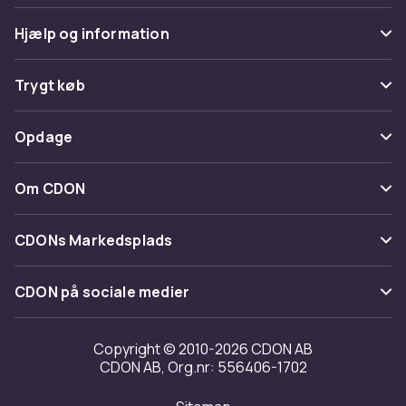
Hjælp og information
Ofte stillede spørgsmål
Trygt køb
Spor pakke
Betaling
Opdage
Fortryd & returner her
Levering
Kategorier
Kontakt os
Om CDON
Vilkår & policy
Maerke
Om os
Tilbagekaldelser
CDONs Markedsplads
Guider
Kundeanmeldelser
Merchant Help Center
CDON på sociale medier
Arbejd på CDON
Investor relations
Copyright © 2010-2026 CDON AB
CDON AB, Org.nr: 556406-1702
Tilgængelighed