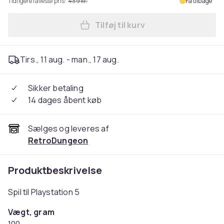
Tidligere laveste pris:
439 kr.
Få tilbage
Tilføj til kurv
Læg Call of Duty Black Ops 7
Tirs., 11 aug. - man., 17 aug.
Sikker betaling
14 dages åbent køb
Sælges og leveres af
RetroDungeon
Produktbeskrivelse
Spil til Playstation 5
Vægt, gram