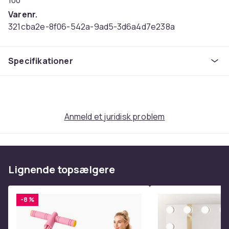
100
Varenr.
321cba2e-8f06-542a-9ad5-3d6a4d7e238a
Produktsikkerhedsinformation
Specifikationer
Anmeld et juridisk problem
Lignende topsælgere
-8 %