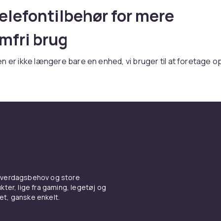
elefontilbehør for mere
mfri brug
n er ikke længere bare en enhed, vi bruger til at foretage o
uges den i dag i langt mere omfattende grad. Vi kommuniker
dte og arbejder via vores mobiltelefon, samtidig med at den
. For at skabe optimale betingelser for en god oplevelse er
elefontilbehør essentielt. Vi har alle prøvet det på et tidspun
telefonskærm, der gør mobiltelefonen ubrugelig. Der skal i
 nutidens mobiltelefoner får en ridse eller bule i hjørnerne, n
Derfor er det vigtigt at beskytte din mobiltelefon med et robu
 dag ét. Hos os finder du et bredt udvalg af forskellige covers t
phonemærker som iPhone, Samsung, Huawei, Sony, OnePlus
 hverdagsbehov og store
-mobiltelefoner. Samtidig kan du også pifte din mobiltelefo
ter, lige fra gaming, legetøj og
tilfulde mobilsmykker.
vet, ganske enkelt.
udvalg af mobiltelefontilbehø