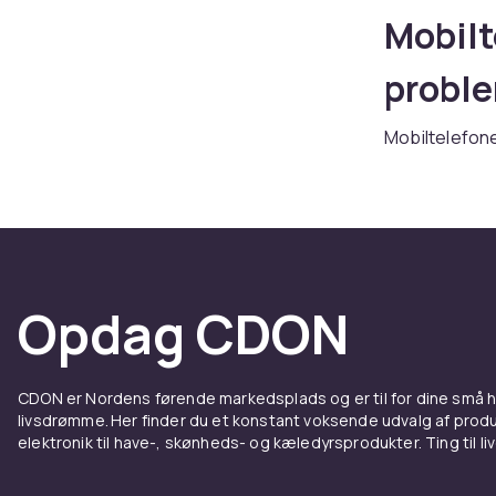
Mobilt
proble
Mobiltelefone
tværtimod br
venner, beken
underholdning
rigtige mobilt
ødelagt mobil
meget til, før
Opdag CDON
bliver ramt. 
eller skal fra
større smart
CDON er Nordens førende markedsplads og er til for dine små
andre Android
livsdrømme. Her finder du et konstant voksende udvalg af produk
et af vores s
elektronik til have-, skønheds- og kæledyrsprodukter. Ting til li
Stort 