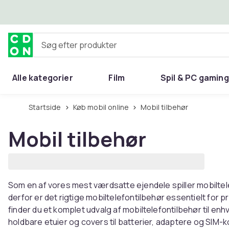
Spring til hovedindhold
Søg efter produkter
Alle kategorier
Film
Spil & PC gaming
Hjem & have
Startside
Køb mobil online
Mobil tilbehør
Mobil tilbehør
Som en af ​​vores mest værdsatte ejendele spiller mobiltel
derfor er det rigtige mobiltelefontilbehør essentielt for 
finder du et komplet udvalg af mobiltelefontilbehør til enh
holdbare etuier og covers til batterier, adaptere og SIM-k