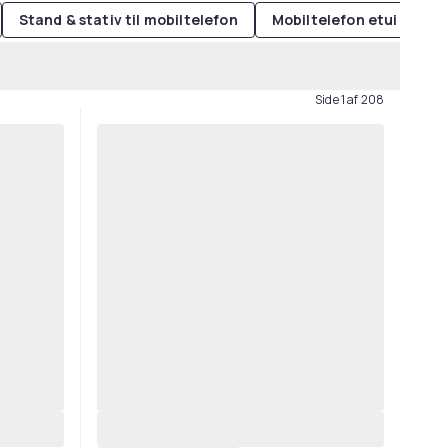
Stand & stativ til mobiltelefon
Mobiltelefon etui
On
Side 1 af 208