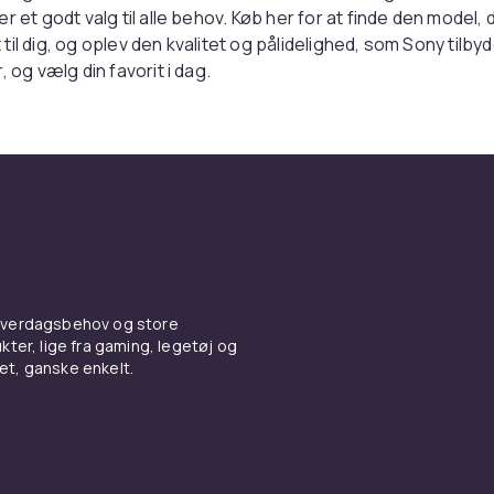
r et godt valg til alle behov. Køb her for at finde den model, 
il dig, og oplev den kvalitet og pålidelighed, som Sony tilbyd
, og vælg din favorit i dag.
 hverdagsbehov og store
ter, lige fra gaming, legetøj og
vet, ganske enkelt.