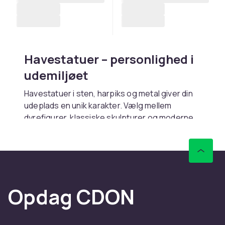
Havestatuer – personlighed i
udemiljøet
Havestatuer i sten, harpiks og metal giver din
udeplads en unik karakter. Vælg mellem
dyrefigurer, klassiske skulpturer og moderne
former, der passer din stil. Kombiner med
solure
og
fontæner
for et harmonisk
havemiljø. Se hele vores udvalg af
havedekoration
.
Opdag CDON