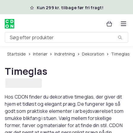
Spring til hovedindhold
Kun 299 kr. tilbage før fri fragt!
Søg efter produkter
Startside
Interiør
Indretning
Dekoration
Timeglas
Timeglas
Hos CDON finder du dekorative timeglas, der giver dit
hjem et tidløst og elegant præg. De fungerer lige så
godt som praktiske elementer i arbejdsværelset som
smukke blikfang i stuen. Vælg mellem forskellige
former, farver og materialer for at finde din stil. CDON
gør det nemt at sætte et personligt præg på din