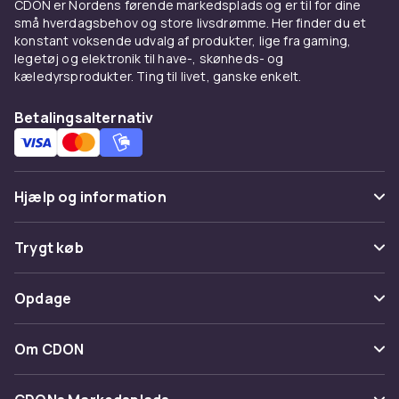
CDON er Nordens førende markedsplads og er til for dine
små hverdagsbehov og store livsdrømme. Her finder du et
konstant voksende udvalg af produkter, lige fra gaming,
legetøj og elektronik til have-, skønheds- og
kæledyrsprodukter. Ting til livet, ganske enkelt.
Betalingsalternativ
Hjælp og information
Ofte stillede spørgsmål
Trygt køb
Spor pakke
Betaling
Opdage
Fortryd & returner her
Levering
Kategorier
Kontakt os
Om CDON
Vilkår & policy
Maerke
Om os
Tilbagekaldelser