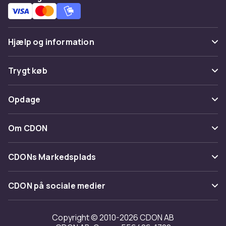
Hjælp og information
Ofte stillede spørgsmål
Trygt køb
Spor pakke
Betaling
Opdage
Fortryd & returner her
Levering
Kategorier
Kontakt os
Om CDON
Vilkår & policy
Maerke
Om os
Tilbagekaldelser
CDONs Markedsplads
Guider
Kundeanmeldelser
Merchant Help Center
CDON på sociale medier
Arbejd på CDON
Investor relations
Copyright © 2010-2026 CDON AB