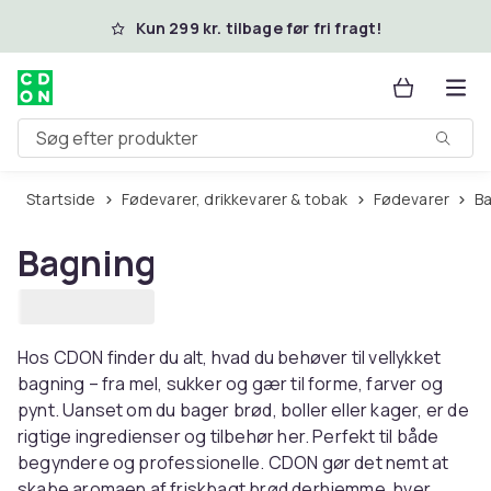
Spring til hovedindhold
Kun 299 kr. tilbage før fri fragt!
Søg efter produkter
Startside
Fødevarer, drikkevarer & tobak
Fødevarer
B
Bagning
Hos CDON finder du alt, hvad du behøver til vellykket
bagning – fra mel, sukker og gær til forme, farver og
pynt. Uanset om du bager brød, boller eller kager, er de
rigtige ingredienser og tilbehør her. Perfekt til både
begyndere og professionelle. CDON gør det nemt at
skabe aromaen af ​​friskbagt brød derhjemme, hver