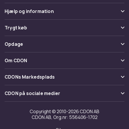
Hjælp og information
Ofte stillede spørgsmål
Trygt køb
Spor pakke
Betaling
Opdage
Fortryd & returner her
Levering
Kategorier
Kontakt os
Om CDON
Vilkår & policy
Maerke
Om os
Tilbagekaldelser
CDONs Markedsplads
Guider
Kundeanmeldelser
Merchant Help Center
CDON på sociale medier
Arbejd på CDON
Investor relations
Copyright © 2010-2026 CDON AB
CDON AB, Org.nr: 556406-1702
Tilgængelighed