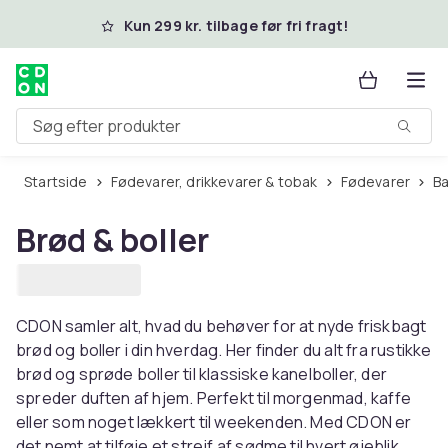
Spring til hovedindhold
Kun 299 kr. tilbage før fri fragt!
Søg efter produkter
Startside
Fødevarer, drikkevarer & tobak
Fødevarer
B
Brød & boller
CDON samler alt, hvad du behøver for at nyde friskbagt
brød og boller i din hverdag. Her finder du alt fra rustikke
brød og sprøde boller til klassiske kanelboller, der
spreder duften af ​​hjem. Perfekt til morgenmad, kaffe
eller som noget lækkert til weekenden. Med CDON er
det nemt at tilføje et strejf af sødme til hvert øjeblik