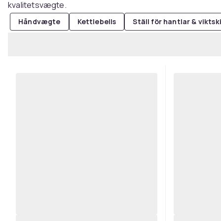
kvalitetsvægte.
Håndvægte
Kettlebells
Ställ för hantlar & viktsk