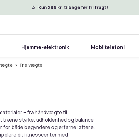
Kun 299 kr. tilbage før fri fragt!
Hjemme-elektronik
Mobiltelefoni
 vægte
Frie vægte
materialer – fra håndvægte til
 at træne styrke, udholdenhed og balance
 for både begyndere og erfarne løftere.
pplere dit fitnesscenter med