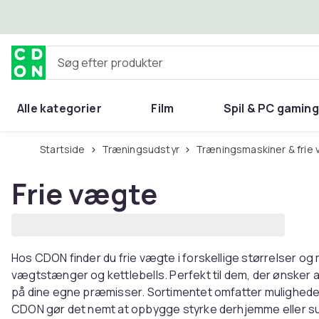
Spring til hovedindhold
Søg efter produkter
Alle kategorier
Film
Spil & PC gaming
Hjem & have
Startside
Træningsudstyr
Træningsmaskiner & frie
Frie vægte
Hos CDON finder du frie vægte i forskellige størrelser og 
vægtstænger og kettlebells. Perfekt til dem, der ønsker
på dine egne præmisser. Sortimentet omfatter muligheder
CDON gør det nemt at opbygge styrke derhjemme eller su