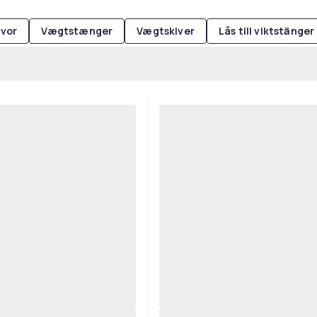
ivor
Vægtstænger
Vægtskiver
Lås till viktstänger