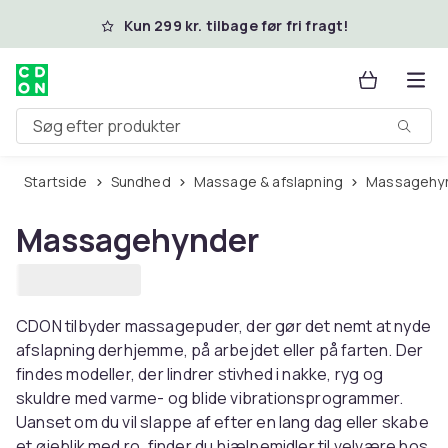
Spring til hovedindhold
Kun 299 kr. tilbage før fri fragt!
Søg efter produkter
Startside
Sundhed
Massage & afslapning
Massagehy
Massagehynder
CDON tilbyder massagepuder, der gør det nemt at nyde
afslapning derhjemme, på arbejdet eller på farten. Der
findes modeller, der lindrer stivhed i nakke, ryg og
skuldre med varme- og blide vibrationsprogrammer.
Uanset om du vil slappe af efter en lang dag eller skabe
et øjeblik med ro, finder du hjælpemidler til velvære hos