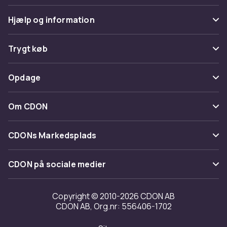
Hjælp og information
Ofte stillede spørgsmål
Trygt køb
Spor pakke
Betaling
Opdage
Fortryd & returner her
Levering
Kategorier
Kontakt os
Om CDON
Vilkår & policy
Maerke
Om os
Tilbagekaldelser
CDONs Markedsplads
Guider
Kundeanmeldelser
Merchant Help Center
CDON på sociale medier
Arbejd på CDON
Investor relations
Copyright © 2010-2026 CDON AB
CDON AB, Org.nr: 556406-1702
Tilgængelighed