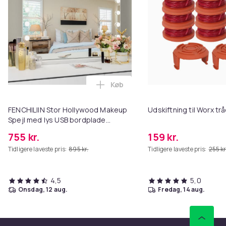
Køb
Læg FENCHILIIN Stor Hollywood 
FENCHILIIN Stor Hollywood Makeup
Udskiftning til Worx t
Spejl med lys USB bordplade
vægbeslag hvid 80 x 58 cm
755 kr.
159 kr.
Tidligere laveste pris:
895 kr.
Tidligere laveste pris:
255 kr
4,5
5,0
onsdag, 12 aug.
fredag, 14 aug.