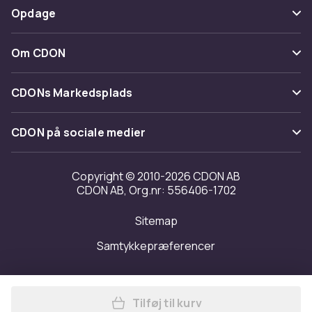
Betaling
Opdage
Fortryd & returner her
Levering
Kategorier
Kontakt os
Om CDON
Vilkår & policy
Maerke
Om os
Tilbagekaldelser
CDONs Markedsplads
Guider
Kundeanmeldelser
Merchant Help Center
CDON på sociale medier
Arbejd på CDON
Investor relations
Copyright © 2010-2026 CDON AB
CDON AB, Org.nr: 556406-1702
Tilgængelighed
Sitemap
Transparensrapport
Samtykkepræferencer
Tilføj til kurv
Læg Massagemåtte med varm