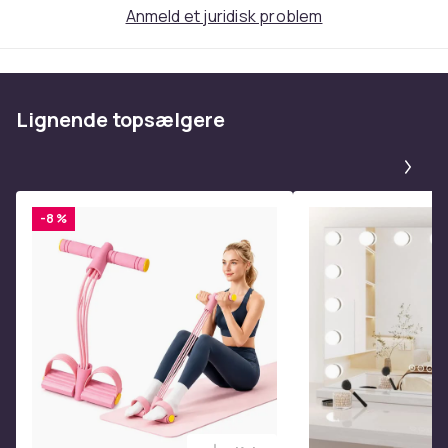
Anmeld et juridisk problem
Vægt, gram
4743
Varenr.
19597eea-32b8-4fba-863f-fd0d5f4567a6
Lignende topsælgere
Pa
Produktsikkerhedsinformation
-8 %