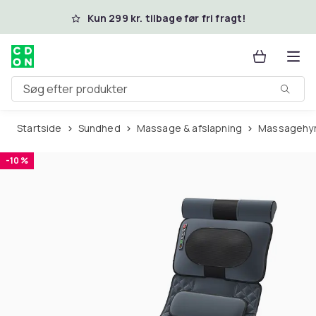
Spring til hovedindhold
Kun 299 kr. tilbage før fri fragt!
Søg efter produkter
Startside
Sundhed
Massage & afslapning
Massagehy
-10 %