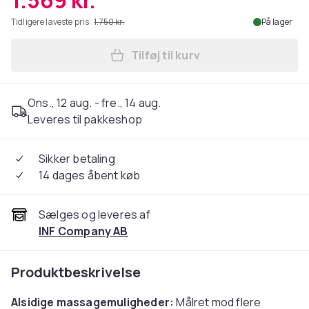
1.569 kr.
Tidligere laveste pris:
1.750 kr.
På lager
Tilføj til kurv
Læg Massagemåtte med varm
Ons., 12 aug. - fre., 14 aug.
Leveres til pakkeshop
Sikker betaling
14 dages åbent køb
Sælges og leveres af
INF Company AB
Produktbeskrivelse
Alsidige massagemuligheder:
Målret mod flere