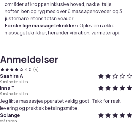
områder af kroppen inklusive hoved, nakke, talje,
hofter, ben og ryg med over 6 massagehoveder og 3
justerbare intensitetsniveauer.
Forskellige massageteknikker:
Oplev en række
massageteknikker, herunder vibration, varmeterapi,
æltning og rulning for en omfattende
afslapningsoplevelse.
Indstillinger der kan tilpasses:
Vælg mellem 9
Anmeldelser
forskellige massagetilstande og juster intensiteten
med 9 valgbare niveauer, så du kan skræddersy din
4,0
(4)
massage til dine præferencer.
Saahira A
9 måneder siden
Inna T
Specifikationer:
9 måneder siden
Farve: Grå
Jeg likte massasjeapparatet veldig godt. Takk for rask
Størrelse: 160x50x20 cm
levering og praktisk betalingsmåte.
Materiale: Plys stof, elektroniske komponenter
Solange
Nominel spænding: 12V
et år siden
Nominel strøm: 2A
Nominel effekt: 24W