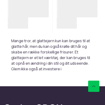
Mange tror, ​​at glattejern kun kan bruges til at
glatte hår, men du kan også krølle dit hår og
skabe en række forskellige frisurer. Et
glattejern er et let værktøj, der kan bruges til
at opnå en ændring i din stil og dit udseende.
Glem ikke også at investere i
varmebeskyttelse og andre stylingprodukter
for at beskytte dit hår.
Krølle dit hår med et
glattejern