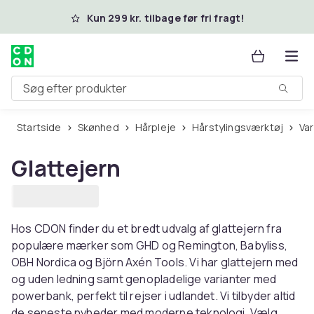
Spring til hovedindhold
Kun 299 kr. tilbage før fri fragt!
Søg efter produkter
Startside
Skønhed
Hårpleje
Hårstylingsværktøj
V
Glattejern
Hos CDON finder du et bredt udvalg af glattejern fra
populære mærker som GHD og Remington, Babyliss,
OBH Nordica og Björn Axén Tools. Vi har glattejern med
og uden ledning samt genopladelige varianter med
powerbank, perfekt til rejser i udlandet. Vi tilbyder altid
de seneste nyheder med moderne teknologi. Vælg