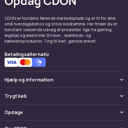
Opdag CDON
Varmebørster og
varmeplader for ekstra
CDON er Nordens førende markedsplads og er til for dine
små hverdagsbehov og store livsdrømme. Her finder du et
volumen
konstant voksende udvalg af produkter, lige fra gaming,
legetøj og elektronik til have-, skønheds- og
En
varmebørste
kombinerer tørring og styling i
kæledyrsprodukter. Ting til livet, ganske enkelt.
ét trin og giver en salonlignende føning
derhjemme.
Varmeplader og dampeprodukter
Betalingsalternativ
bruger fugtig varme til at glætte håret mere
skånsomt end traditionelle glattejern.
Kombiner gerne med
papillotter
for varmefrie
krøller natten over.
Hjælp og information
Pas på dit hår ved
Ofte stillede spørgsmål
Trygt køb
varmestyling
Spor pakke
Betaling
Brug altid varmebeskyttelse inden styling, og
Opdage
Fortryd & returner her
hold temperaturen på et passende niveau for
Levering
din hårtype. Fint og bleget hår klarer cirka 150
Kategorier