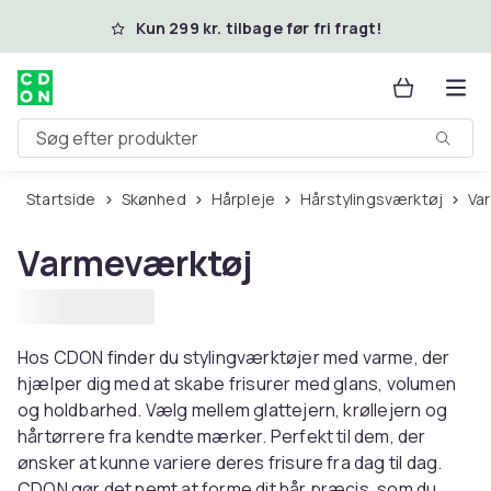
Spring til hovedindhold
Kun 299 kr. tilbage før fri fragt!
Søg efter produkter
Startside
Skønhed
Hårpleje
Hårstylingsværktøj
V
Varmeværktøj
Hos CDON finder du stylingværktøjer med varme, der
hjælper dig med at skabe frisurer med glans, volumen
og holdbarhed. Vælg mellem glattejern, krøllejern og
hårtørrere fra kendte mærker. Perfekt til dem, der
ønsker at kunne variere deres frisure fra dag til dag.
CDON gør det nemt at forme dit hår præcis, som du