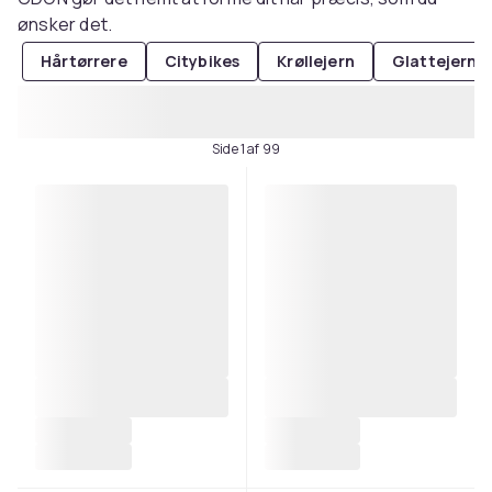
ønsker det.
Hårtørrere
Citybikes
Krøllejern
Glattejern
Side 1 af 99