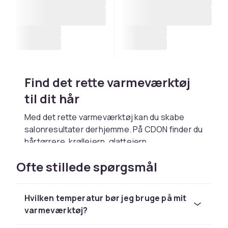
Find det rette varmeværktøj
til dit hår
Med det rette varmeværktøj kan du skabe
salonresultater derhjemme. På CDON finder du
hårtørrere
,
krøllejern
,
glattejern
,
varmebørster
og
varmeplader
fra kendte
Ofte stillede spørgsmål
mærker. Handl trygt med hurtig levering og
fleksible betalingsmuligheder.
Hårtørrere til hurtig og
Hvilken temperatur bør jeg bruge på mit
varmeværktøj?
skånsom tørring