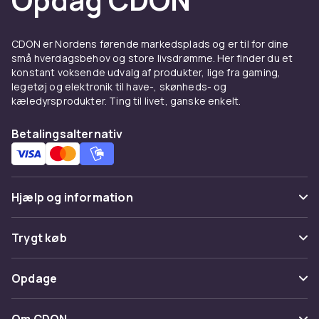
CDON er Nordens førende markedsplads og er til for dine
små hverdagsbehov og store livsdrømme. Her finder du et
konstant voksende udvalg af produkter, lige fra gaming,
legetøj og elektronik til have-, skønheds- og
kæledyrsprodukter. Ting til livet, ganske enkelt.
Betalingsalternativ
Hjælp og information
Ofte stillede spørgsmål
Trygt køb
Spor pakke
Betaling
Opdage
Fortryd & returner her
Levering
Kategorier
Kontakt os
Om CDON