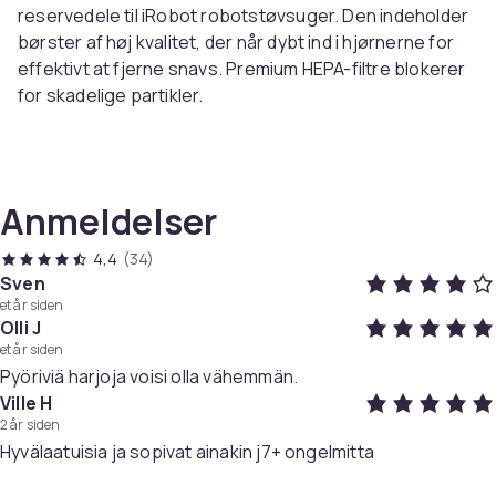
reservedele til iRobot robotstøvsuger. Den indeholder
børster af høj kvalitet, der når dybt ind i hjørnerne for
effektivt at fjerne snavs. Premium HEPA-filtre blokerer
for skadelige partikler.
For effektiv rengøring:
Udskift børste- og filterdele
regelmæssigt for at opretholde den høje ydeevne af
din iRobot Roomba.
Anmeldelser
Passer til mange modeller:
Sættet er kompatibelt
4,4
(34)
med iRobot Roomba E-series E5 (E5134), E6 (E6198) /
Sven
et år siden
E7 I-series i7 (7150), i7 plus (7550), i8, i8+, i3, i3+, i4 , i4+,
Olli J
i6, i6+
et år siden
Pyöriviä harjoja voisi olla vähemmän.
Ville H
2 år siden
Specifikationer:
Hyvälaatuisia ja sopivat ainakin j7+ ongelmitta
Farve: Grøn/sort
Materiale: ABS / Fiberstof / Nylon / Microfiber