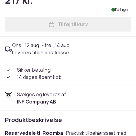
217 kr.
På lager
Tilføj til kurv
Læg Tilbehør til iRobot Roo
Ons., 12 aug. - fre., 14 aug.
Leveres til din postkasse
Sikker betaling
14 dages åbent køb
Sælges og leveres af
INF Company AB
Produktbeskrivelse
Reservedele til Roomba:
Praktisk tilbehørssæt med