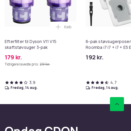
Køb
Læg Efterfilter til Dyson V11 V15
Efterfilter til Dyson V11 V15
6-pak støvsugerposer
skaftstøvsuger 3-pak
Roomba i7 i7 + i7 + E5 
179 kr.
192 kr.
Tidligere laveste pris:
291 kr.
3,9
4,7
fredag, 14 aug.
fredag, 14 aug.
Opdag CDON