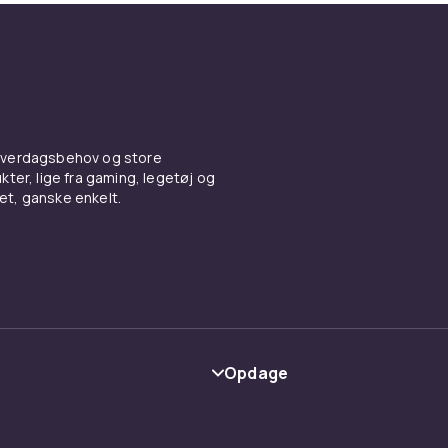
 hverdagsbehov og store
ter, lige fra gaming, legetøj og
vet, ganske enkelt.
Opdage
Kategorier
Maerke