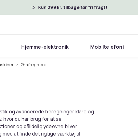
Kun 299 kr. tilbage før fri fragt!
Hjemme-elektronik
Mobiltelefoni
skiner
Grafregnere
istik og avancerede beregninger klare og
v, hvor du har brug for at se
oner og pålidelig ydeevne bliver
ed at finde det rigtige værktøj til