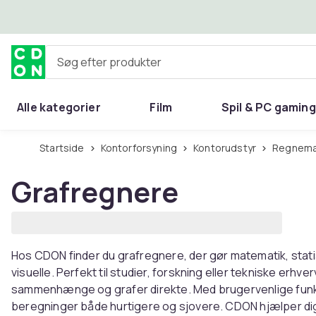
Spring til hovedindhold
Søg efter produkter
Alle kategorier
Film
Spil & PC gaming
Hjem & have
Startside
Kontorforsyning
Kontorudstyr
Regnema
Grafregnere
Hos CDON finder du grafregnere, der gør matematik, stat
visuelle. Perfekt til studier, forskning eller tekniske erhver
sammenhænge og grafer direkte. Med brugervenlige funkti
beregninger både hurtigere og sjovere. CDON hjælper dig m