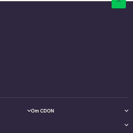
Om CDON
Om os
Kundeanmeldelser