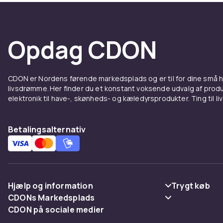
Opdag CDON
CDON er Nordens førende markedsplads og er til for dine små
livsdrømme. Her finder du et konstant voksende udvalg af produk
elektronik til have-, skønheds- og kæledyrsprodukter. Ting til li
Betalingsalternativ
Hjælp og information
Trygt køb
CDONs Markedsplads
Ofte stillede spørgsmål
Betaling
CDON på sociale medier
Merchant Help Center
Spor pakke
Levering