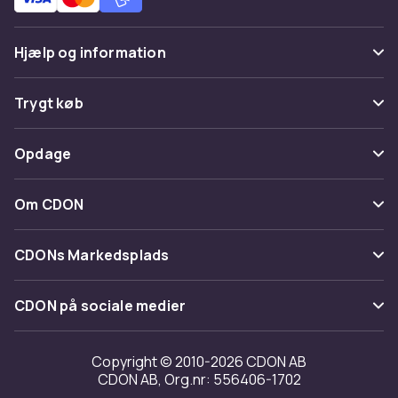
Hjælp og information
Ofte stillede spørgsmål
Trygt køb
Spor pakke
Betaling
Opdage
Fortryd & returner her
Levering
Kategorier
Kontakt os
Om CDON
Vilkår & policy
Maerke
Om os
Tilbagekaldelser
CDONs Markedsplads
Guider
Kundeanmeldelser
Merchant Help Center
CDON på sociale medier
Arbejd på CDON
Investor relations
Copyright © 2010-2026 CDON AB
CDON AB, Org.nr: 556406-1702
Tilgængelighed