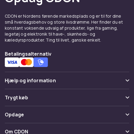
Cover og skærmbeskyttelse
CDON er Nordens førende markedsplads og er til for dine
til Samsung Galaxy S22 5G
små hverdagsbehov og store livsdrømme. Her finder du et
konstant voksende udvalg af produkter, lige fra gaming,
Et godt cover beskytter din Samsung Galaxy
legetøj og elektronik til have-, skønheds- og
S22 5G mod ridser og stød. Vælg mellem tynde
kæledyrsprodukter. Ting til livet, ganske enkelt.
silikonecovers, der bevarer telefonens slanke
profil, eller robuste modeller med ekstra
Betalingsalternativ
støddæmpning. Kombinér med en hærdet
glasskærmbeskyttelse for komplet
beskyttelse. Se hele udvalget af
Samsung
tilbehør
hos CDON.
Hjælp og information
Opladere og kabler til
Ofte stillede spørgsmål
Trygt køb
Samsung Galaxy S22 5G
Spor pakke
Betaling
Hold batteriet ladet med den rette oplader til
Opdage
Fortryd & returner her
din Samsung Galaxy S22 5G. Hos CDON finder
Levering
du hurtigopladere, USB-C-kabler og trådløse
Kategorier
Kontakt os
Om CDON