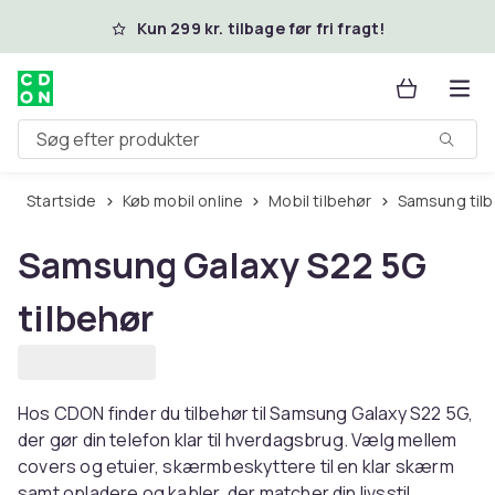
Spring til hovedindhold
Kun 299 kr. tilbage før fri fragt!
Søg efter produkter
Startside
Køb mobil online
Mobil tilbehør
Samsung til
Samsung Galaxy S22 5G
tilbehør
Hos CDON finder du tilbehør til Samsung Galaxy S22 5G,
der gør din telefon klar til hverdagsbrug. Vælg mellem
covers og etuier, skærmbeskyttere til en klar skærm
samt opladere og kabler, der matcher din livsstil.