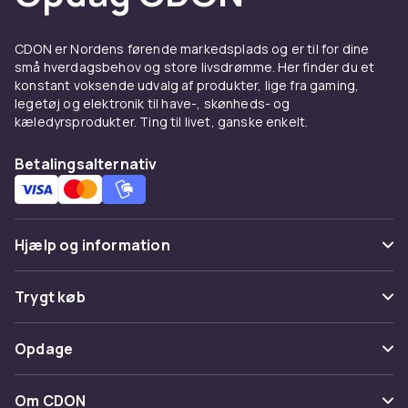
Cover og skærmbeskyttelse
CDON er Nordens førende markedsplads og er til for dine
til Samsung Galaxy A5 (2017)
små hverdagsbehov og store livsdrømme. Her finder du et
konstant voksende udvalg af produkter, lige fra gaming,
Et godt cover beskytter din Samsung Galaxy
legetøj og elektronik til have-, skønheds- og
A5 (2017) mod ridser og stød. Vælg mellem
kæledyrsprodukter. Ting til livet, ganske enkelt.
tynde silikonecovers, der bevarer telefonens
slanke profil, eller robuste modeller med
Betalingsalternativ
ekstra støddæmpning. Kombinér med en
hærdet glasskærmbeskyttelse for komplet
beskyttelse. Se hele udvalget af
Samsung
tilbehør
hos CDON.
Hjælp og information
Opladere og kabler til
Ofte stillede spørgsmål
Trygt køb
Samsung Galaxy A5 (2017)
Spor pakke
Betaling
Hold batteriet ladet med den rette oplader til
Opdage
Fortryd & returner her
din Samsung Galaxy A5 (2017). Hos CDON
Levering
finder du hurtigopladere, USB-C-kabler og
Kategorier
Kontakt os
Om CDON