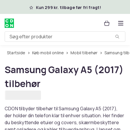
Spring til hovedindhold
Kun 299 kr. tilbage før fri fragt!
Søg efter produkter
Startside
Køb mobil online
Mobil tilbehør
Samsung til
Samsung Galaxy A5 (2017)
tilbehør
CDON tilbyder tilbehør til Samsung Galaxy A5 (2017),
der holder din telefon klar til enhver situation. Her finder
du beskyttende etuier og covers, skærmbeskyttere
samt opladere og kabler til hverdagsbrug. Uanset om