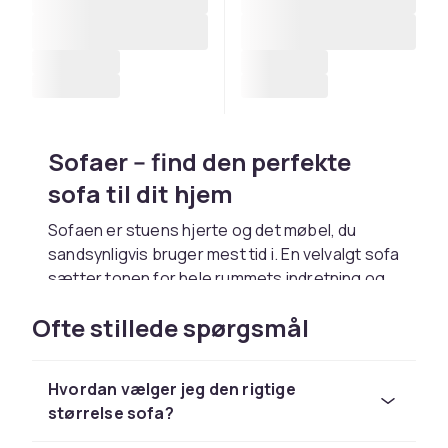
Sofaer -- find den perfekte
sofa til dit hjem
Sofaen er stuens hjerte og det møbel, du
sandsynligvis bruger mest tid i. En velvalgt sofa
sætter tonen for hele rummets indretning og
giver dig og din familie et behageligt og
Ofte stillede spørgsmål
imødekommende sted at samles. Uanset om
du bor i en lille lejlighed, en rummelig villa eller
noget derimellem, findes der en sofa, der
Hvordan vælger jeg den rigtige
passer til netop dig.
størrelse sofa?
At købe sofa er et af de vigtigste og mest