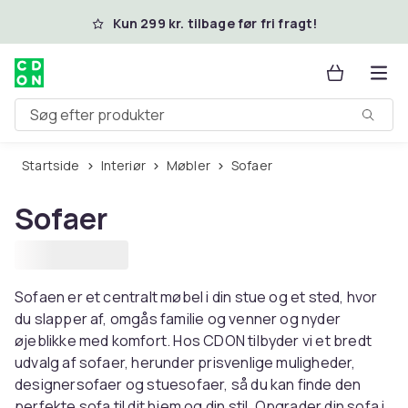
Spring til hovedindhold
Kun 299 kr. tilbage før fri fragt!
Søg efter produkter
Startside
Interiør
Møbler
Sofaer
Sofaer
Sofaen er et centralt møbel i din stue og et sted, hvor
du slapper af, omgås familie og venner og nyder
øjeblikke med komfort. Hos CDON tilbyder vi et bredt
udvalg af sofaer, herunder prisvenlige muligheder,
designersofaer og stuesofaer, så du kan finde den
perfekte sofa til dit hjem og din stil. Opgrader din sofa i