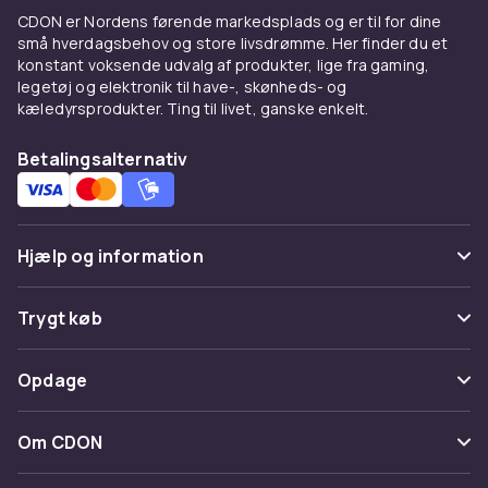
beskytter bade gulvet og møblens siddeplads.
CDON er Nordens førende markedsplads og er til for dine
Gummibeskyttere - holder
små hverdagsbehov og store livsdrømme. Her finder du et
konstant voksende udvalg af produkter, lige fra gaming,
møblerne pa plads
legetøj og elektronik til have-, skønheds- og
kæledyrsprodukter. Ting til livet, ganske enkelt.
Gummibeskyttere under møbelben har en
dobbelt funktion: de beskytter gulvet og
Betalingsalternativ
forhindrer møblerne i at glide. Det gjoer dem
ideelle til stole der bruges ofte, som
kokkenstole og skrivebordsstole. Gummis
greb mod underlaget reducerer risikoen for at
Hjælp og information
møbler ufrivilligt glider vaek.
Ofte stillede spørgsmål
Trygt køb
Plastbeskyttere og klosser til
Spor pakke
tunge møbler
Betaling
Opdage
Fortryd & returner her
Til tunge møbler som skabe, sofagrupper og
Levering
bogreoler er haardere plastbeskyttere og
Kategorier
Kontakt os
Om CDON
møbelklosser et godt alternativ. De fordeler
Vilkår & policy
Maerke
vaegten jaevnt og forhindrer at tunge møbler