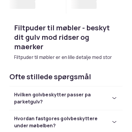
Filtpuder til møbler - beskyt
dit gulv mod ridser og
maerker
Filtpuder til møbler er en lille detalje med stor
effekt. Fastgjort under stoleben, bordsben og
andre møbelfoedder skaber de en blod buffer
Ofte stillede spørgsmål
der forhindrer ridser, maerker og
misfarvninger pa parketgolv, laminat, traegulv
og fliser. Hos CDON finder du et bredt
Hvilken golvbeskytter passer pa
sortiment af golvbeskyttere i filt, gummi og
parketgulv?
plast til alle typer møbelben.
At beskytte golvet med møbelbeskyttere er
Hvordan fastgores golvbeskyttere
ogsa en smart okonomisk beslutning. Et
under møbelben?
parketgulv eller laminatgulv koster tusindvis af