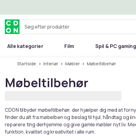
Spring til hovedindhold
Søg efter produkter
Alle kategorier
Film
Spil & PC gaming
Hjem & have
Startside
Interiør
Møbler
Møbeltilbehør
Møbeltilbehør
CDON tilbyder møbeltilbehør, der hjælper dig med at forny
finder du alt fra møbelben og beslag til hjul, håndtag og kn
reparere ting derhjemme og give gamle møbler nyt liv. M
funktion, kvalitet og kreativitet i alle rum.