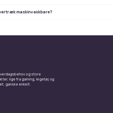
rt, beskytter møblens overflade og kan ogsa forny udseend
 og laenestole. Vaelg blandt vores brede sortiment af
stole-
vertræk maskinvaskbare?
forskellige tykkelser, materialer og farver.
 og ryggpuder
ese i laenestolen eller se film i sofaen? Sa ved du, hvor vigtig
te til nakke og ryg. Udforsk vores sortiment af
nakke- og r
 for at give den rette stoette, netop der hvor du behoever d
overtræk
 hverdagsbehov og store
k er en kostnadseffektiv maaede at beskytte eller forny so
ter, lige fra gaming, legetøj og
 stole. De beskytter mod smuds, haarstraer fra husdyr og sl
vet, ganske enkelt.
Vores
møbelovertræk
er tilgaengelige i stretch-materialer, 
 standardstorrelser og kan vaskes i maskinen.
ller husdyr i hjemmet, er et møbelovertræk en klog beskytte
age af og vaske og koster en brøkdel af hvad en ny sofa ell