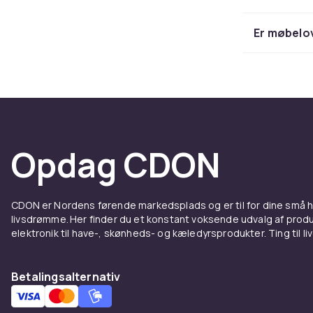
ekstra komfo
sofaer, stole
Er møbelo
sofahynder
i 
Nakke-
Nyder du at la
med god stoet
der er formet
Opdag CDON
Møbel
CDON er Nordens førende markedsplads og er til for dine små
Møbelovertræ
livsdrømme. Her finder du et konstant voksende udvalg af produk
laenestole og
elektronik til have-, skønheds- og kæledyrsprodukter. Ting til li
hverdagen. 
til de fleste
Betalingsalternativ
Har du born e
er nemme at t