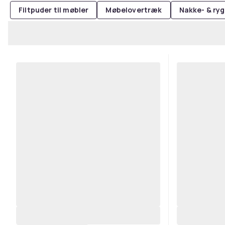
Filtpuder til møbler
Møbelovertræk
Nakke- & ry