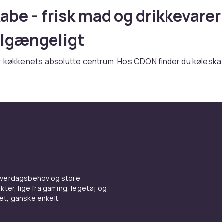
abe - frisk mad og drikkevarer
tilgængeligt
 køkkenets absolutte centrum. Hos CDON finder du køleskabe
g udformninger fra
Samsung
,
LG
,
Bosch
og
Electrolux
til
ygtige priser.
skabe er udstyret med smarte funktioner som automatisk
, luftcirkulation på alle hyldeplaner og antibakterielt interiør
ående, integrerede og
øleskabe
 hverdagsbehov og store
øleskabe er de mest fleksible.
Integrerede køleskabe
monte
ter, lige fra gaming, legetøj og
abslåger for et problemfrit køkkenlook.
Minikøleskabe
på 50
vet, ganske enkelt.
oveværelse og kontor.
Samsung
og
LG
tilbyder smarte køles