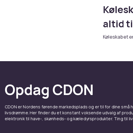
Kølesk
altid 
Køleskabet er
størrelser o
konkurrenced
Moderne køle
fugtregulering
Fritst
Opdag CDON
minik
CDON er Nordens førende markedsplads og er til for dine små
Fritstående k
livsdrømme. Her finder du et konstant voksende udvalg af produk
køkkenets sk
elektronik til have-, skønheds- og kæledyrsprodukter. Ting til li
passer til s
WiFi.