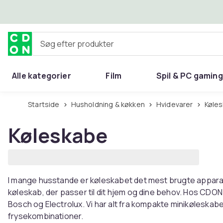
Spring til hovedindhold
Søg efter produkter
Alle kategorier
Film
Spil & PC gaming
Hjem & have
Startside
Husholdning & køkken
Hvidevarer
Køle
Køleskabe
I mange husstande er køleskabet det mest brugte apparat. 
køleskab, der passer til dit hjem og dine behov. Hos CDO
Bosch og Electrolux. Vi har alt fra kompakte minikøleskabe 
frysekombinationer.