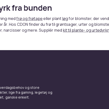
dyrk fra bunden
kning med
frø og frøtape
eller plant
løg
for blomster, der ven
ter år. Hos CDON finder du frø til grøntsager, urter og blomst
aner, narcisser og mere. Supplér med
kit til plante- og urtedyrk
 hverdagsbehov og store
ter, lige fra gaming, legetøj og
vet, ganske enkelt.