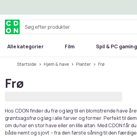
Spring til hovedindhold
Søg efter produkter
Alle kategorier
Film
Spil & PC gaming
Hjem & have
Startside
Hjem & have
Planter
Frø
Frø
Hos CDON finder du frø og løg til en blomstrende have åre
grøntsagsfrø og løg i alle farver og former. Perfekt til d
om du har en stor have eller en lille altan. Med CDON får du
både nemt og sjovt – fra den første såning til den færdige