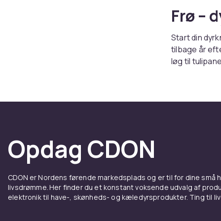
Frø – 
Start din dyr
tilbage år ef
løg til tulip
en nem start.
Opdag CDON
CDON er Nordens førende markedsplads og er til for dine små
livsdrømme. Her finder du et konstant voksende udvalg af produk
elektronik til have-, skønheds- og kæledyrsprodukter. Ting til li