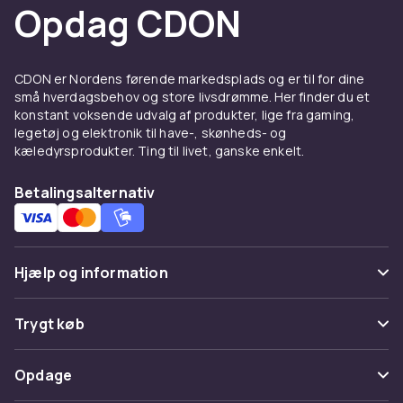
Opdag CDON
Komplettér med
gødning
og
planteringsjord
.
Køb redskaber hos CDON
Hos CDON finder du redskaber til plænen fra
CDON er Nordens førende markedsplads og er til for dine
små hverdagsbehov og store livsdrømme. Her finder du et
kendte mærker med hurtig levering.
konstant voksende udvalg af produkter, lige fra gaming,
legetøj og elektronik til have-, skønheds- og
kæledyrsprodukter. Ting til livet, ganske enkelt.
Betalingsalternativ
Hjælp og information
Ofte stillede spørgsmål
Trygt køb
Spor pakke
Betaling
Opdage
Fortryd & returner her