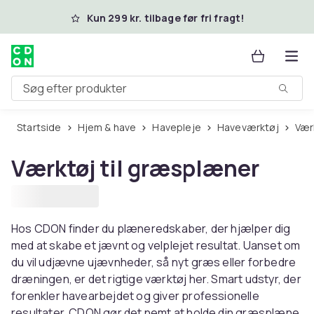
Spring til hovedindhold
Kun 299 kr. tilbage før fri fragt!
Søg efter produkter
Startside
Hjem & have
Havepleje
Haveværktøj
Væ
Værktøj til græsplæner
Hos CDON finder du plæneredskaber, der hjælper dig
med at skabe et jævnt og velplejet resultat. Uanset om
du vil udjævne ujævnheder, så nyt græs eller forbedre
dræningen, er det rigtige værktøj her. Smart udstyr, der
forenkler havearbejdet og giver professionelle
resultater. CDON gør det nemt at holde din græsplæne