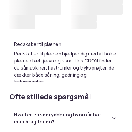
Redskaber til plænen
Redskaber til plænen hjælper dig med at holde
plænen tæt, jævn og sund. Hos CDON finder
du
såmaskiner
,
havtromler
og
tryksprøjter
, der
dækker både såning, gødning og
bekæmpelse.
Såmaskine for jævn fordeling
Ofte stillede spørgsmål
En
såmaskine
giver jævn spredning af
græsfrø, gødning og sand uden tørre pletter
Hvad er en snerydder og hvornår har
eller overdosering. Mindre håndsåmaskiner
man brug for en?
passer til små plæner, mens rullemodeller med
beholder i 10-25 liter bruges til større