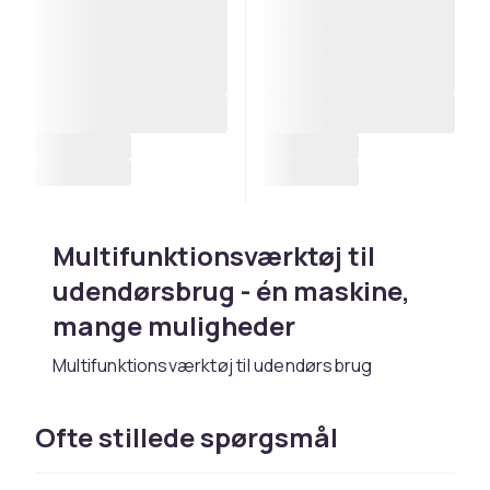
Multifunktionsværktøj til
udendørsbrug - én maskine,
mange muligheder
Multifunktionsværktøj til udendørsbrug
kombinerer en kraftenhed med udskiftelige
tilsæt til græstrimning, hækklipning,
Ofte stillede spørgsmål
kantskæring og mere.
Husqvarna
og
Stihl
KombiSystem er de markedsledende