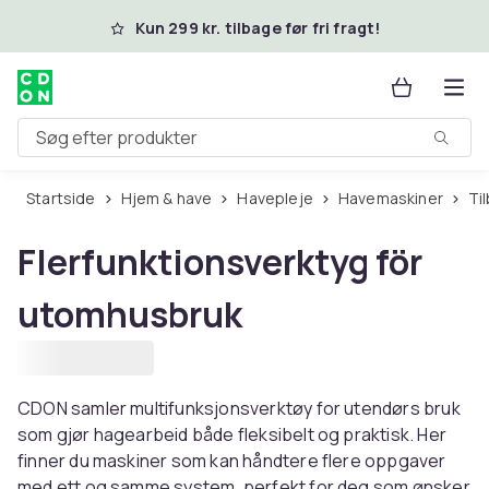
Spring til hovedindhold
Kun 299 kr. tilbage før fri fragt!
Søg efter produkter
Startside
Hjem & have
Havepleje
Havemaskiner
T
Flerfunktionsverktyg för
utomhusbruk
CDON samler multifunksjonsverktøy for utendørs bruk
som gjør hagearbeid både fleksibelt og praktisk. Her
finner du maskiner som kan håndtere flere oppgaver
med ett og samme system, perfekt for deg som ønsker