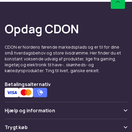
Hos CDON finder du multifunktionsværktøj til
udendørsbrug fra
Husqvarna
og
Stihl
til
konkurrencedygtige priser med trygt køb og
Opdag CDON
hurtig levering.
Kvalitet, holdbarhed og
korrekt vedligeholdelse
CDON er Nordens førende markedsplads og er til for dine
små hverdagsbehov og store livsdrømme. Her finder du et
Investér i kvalitetsprodukter fra kendte
konstant voksende udvalg af produkter, lige fra gaming,
legetøj og elektronik til have-, skønheds- og
mærker som
Husqvarna
,
Stihl
,
Gardena
og
kæledyrsprodukter. Ting til livet, ganske enkelt.
Ryobi
for den bedste kombination af ydelse,
holdbarhed og pålidelighed. Originaldele og
Betalingsalternativ
tilbehør garanterer korrekt pasform og
funktion. Regelmæssig vedligeholdelse med
de rigtige produkter er den bedste investering
du kan gøre for at sikre lang levetid og
Hjælp og information
optimale resultater fra dine havemaskiner. Hos
CDON finder du alt hvad du behøver til pleje og
Ofte stillede spørgsmål
Trygt køb
vedligeholdelse af dine havemaskiner til