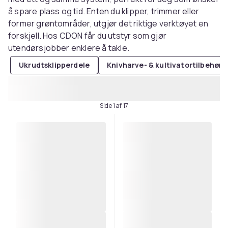
å spare plass og tid. Enten du klipper, trimmer eller
former grøntområder, utgjør det riktige verktøyet en
forskjell. Hos CDON får du utstyr som gjør
utendørsjobber enklere å takle.
Ukrudtsklipperdele
Knivharve- & kultivatortilbehør
Side 1 af 17