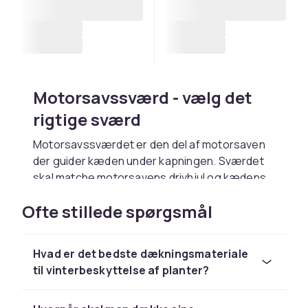
Motorsavssværd - vælg det
rigtige sværd
Motorsavssværdet er den del af motorsaven
der guider kæden under kapningen. Sværdet
skal matche motorsavens drivhjul og kædens
dimensioner nøjagtigt. Hos CDON finder du
Ofte stillede spørgsmål
motorsavssværd fra
Husqvarna
og
Stihl
i
forskellige længder.
Sværdet måles i tommer og angiver den
Hvad er det bedste dækningsmateriale
maksimale stam diameter du kan kapse. Et 16-
til vinterbeskyttelse af planter?
tommer sværd klarer stammer op til ca. 35-40
cm diameter. Vælg sværdet ud fra de opgaver