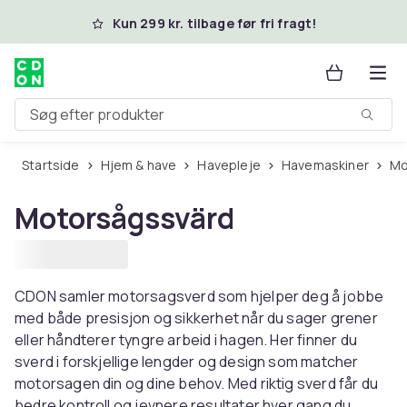
Spring til hovedindhold
Kun 299 kr. tilbage før fri fragt!
Søg efter produkter
Startside
Hjem & have
Havepleje
Havemaskiner
Motorsågssvärd
CDON samler motorsagsverd som hjelper deg å jobbe
med både presisjon og sikkerhet når du sager grener
eller håndterer tyngre arbeid i hagen. Her finner du
sverd i forskjellige lengder og design som matcher
motorsagen din og dine behov. Med riktig sverd får du
bedre kontroll og jevnere resultater hver gang du