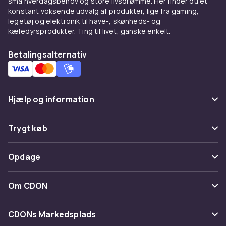
små hverdagsbehov og store livsdrømme. Her finder du et
konstant voksende udvalg af produkter, lige fra gaming,
legetøj og elektronik til have-, skønheds- og
kæledyrsprodukter. Ting til livet, ganske enkelt.
Betalingsalternativ
Hjælp og information
Ofte stillede spørgsmål
Trygt køb
Spor pakke
Betaling
Opdage
Fortryd & returner her
Levering
Kategorier
Kontakt os
Om CDON
Vilkår & policy
Maerke
Om os
Tilbagekaldelser
CDONs Markedsplads
Guider