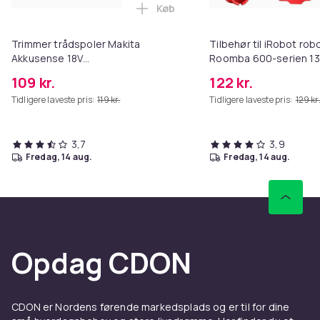
Køb
Læg Trimmer trådspoler Makita
Trimmer trådspoler Makita
Tilbehør til iRobot ro
Akkusense 18V
Roomba 600-serien 13
DUR181Z/DUR181RF/DUR181
109 kr.
122 kr.
græstrimmer
Tidligere laveste pris:
119 kr.
Tidligere laveste pris:
129 kr
3,7
3,9
fredag, 14 aug.
fredag, 14 aug.
Opdag CDON
CDON er Nordens førende markedsplads og er til for dine