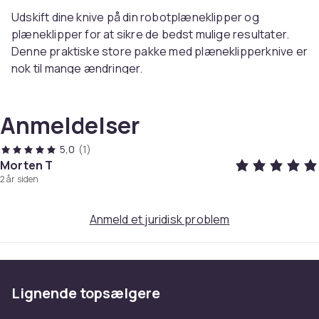
Udskift dine knive på din robotplæneklipper og
plæneklipper for at sikre de bedst mulige resultater.
Denne praktiske store pakke med plæneklipperknive er
nok til mange ændringer.
Bladene er lavet af rustfrit stål for længere holdbarhed.
Anmeldelser
Medfølgende skruer sikrer en enkel og smidig
montering.
5,0
(1)
Morten T
Specifikation:
2 år siden
- Barberbladshøjde: 0,75 mm
- Barberbladslængde: 35 mm
Anmeld et juridisk problem
- Barberbladsbredde: 18 mm
- Skruehøjde: 12 mm
- Skruehoved diameter: 9 mm
- Skruediameter: 3,8 mm
- Materiale: Rustfrit stål
Lignende topsælgere
Pa