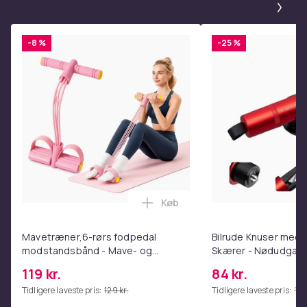
Varenr.
f10c984f-30c2-44e1-9acf-4e0e87de71cc
Produktsikkerhedsinformation
-8 %
-25 %
Køb
Læg Mavetræner,6-rørs fodpe
Mavetræner,6-rørs fodpedal
Bilrude Knuser med 
modstandsbånd - Mave- og
Skærer - Nødudgang
coretræning, yoga og
Kompatibel med Alle
119 kr.
84 kr.
hjemmetræningscenter Pink
Red
Tidligere laveste pris:
129 kr.
Tidligere laveste pris:
112 