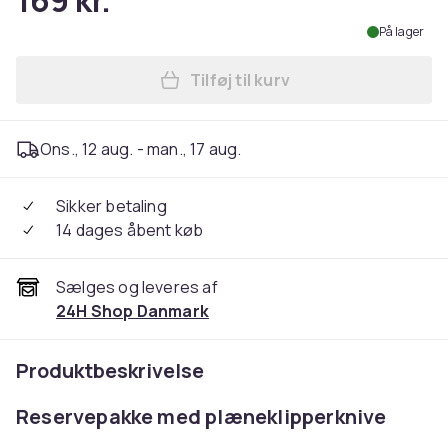
169 kr.
På lager
Tilføj til kurv
Læg Plæneklipperknive 45-p
Ons., 12 aug. - man., 17 aug.
Sikker betaling
14 dages åbent køb
Sælges og leveres af
24H Shop Danmark
Produktbeskrivelse
Reservepakke med plæneklipperknive