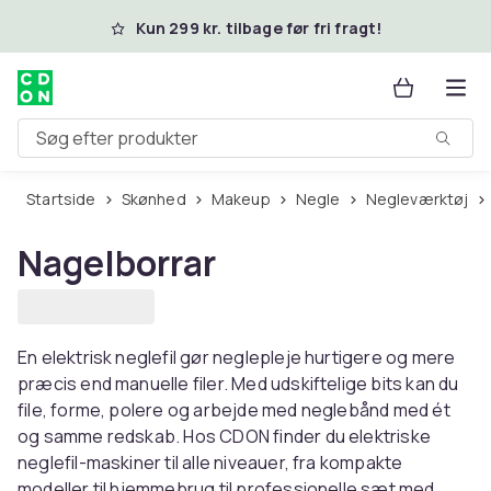
Spring til hovedindhold
Kun 299 kr. tilbage før fri fragt!
Søg efter produkter
Startside
Skønhed
Makeup
Negle
Negleværktøj
Nagelborrar
En elektrisk neglefil gør neglepleje hurtigere og mere
præcis end manuelle filer. Med udskiftelige bits kan du
file, forme, polere og arbejde med neglebånd med ét
og samme redskab. Hos CDON finder du elektriske
neglefil-maskiner til alle niveauer, fra kompakte
modeller til hjemmebrug til professionelle sæt med