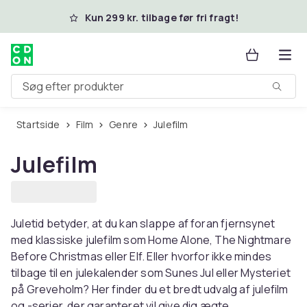
Spring til hovedindhold
Kun 299 kr. tilbage før fri fragt!
Søg efter produkter
Startside
Film
Genre
Julefilm
Julefilm
Juletid betyder, at du kan slappe af foran fjernsynet
med klassiske julefilm som Home Alone, The Nightmare
Before Christmas eller Elf. Eller hvorfor ikke mindes
tilbage til en julekalender som Sunes Jul eller Mysteriet
på Greveholm? Her finder du et bredt udvalg af julefilm
og -serier, der garanteret vil give dig ægte