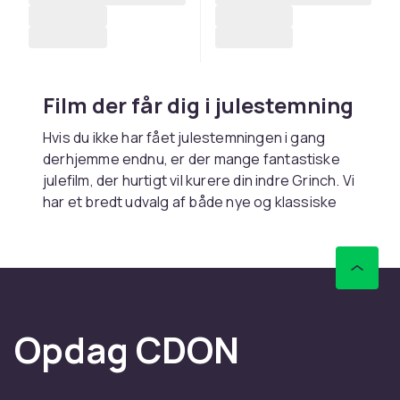
Film der får dig i julestemning
Hvis du ikke har fået julestemningen i gang
derhjemme endnu, er der mange fantastiske
julefilm, der hurtigt vil kurere din indre Grinch. Vi
har et bredt udvalg af både nye og klassiske
julefilm, fra nye animerede børnefilm til
romantiske klassikere. Ikke mindst juleaften
byder på mange film, og selvfølgelig Anders
And og hans venner. Men hvem kan være
tilfreds med det? Hvis du vil have, at dit hjem
begynder at dufte af jul, kan en rigtig julerulle
Opdag CDON
være lige det, du har brug for, for at få den
varme og dejlige atmosfære i gang, hvilket
faktisk ikke sker på nogen anden tid af året.