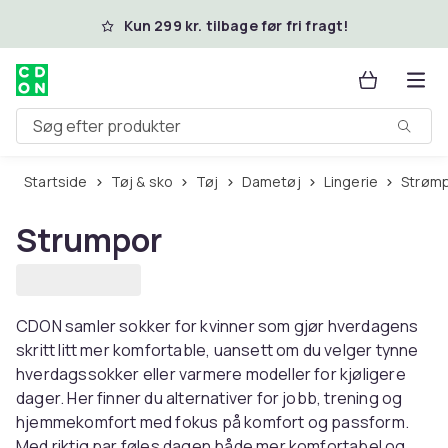
Spring til hovedindhold
Kun 299 kr. tilbage før fri fragt!
Søg efter produkter
Startside
Tøj & sko
Tøj
Dametøj
Lingerie
Strøm
Strumpor
CDON samler sokker for kvinner som gjør hverdagens
skritt litt mer komfortable, uansett om du velger tynne
hverdagssokker eller varmere modeller for kjøligere
dager. Her finner du alternativer for jobb, trening og
hjemmekomfort med fokus på komfort og passform.
Med riktig par føles dagen både mer komfortabel og