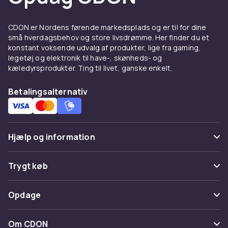
usynlige i lave sko. Sportsstrømper optimerer
træningen.
CDON er Nordens førende markedsplads og er til for dine
Materialer
små hverdagsbehov og store livsdrømme. Her finder du et
konstant voksende udvalg af produkter, lige fra gaming,
Bomuld er blødt. Merinosuld giver naturlig
legetøj og elektronik til have-, skønheds- og
kæledyrsprodukter. Ting til livet, ganske enkelt.
varme. Bambus er ekstra blødt.
Supplér med
Betalingsalternativ
Supplér med
strømpebukser
og
damesko
.
Køb på CDON
Hjælp og information
Udforsk
lingeri
og
dametøj
. Trygt køb.
Ofte stillede spørgsmål
Trygt køb
Spor pakke
Betaling
Opdage
Fortryd & returner her
Levering
Kategorier
Kontakt os
Om CDON