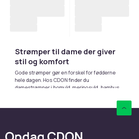
Strømper til dame der giver
stil og komfort
Gode strømper gør en forskel for fødderne
hele dagen. Hos CDON finder du
damestrømper i bomuld, merinosuld, bambus
og tekniske materialer. Hurtig levering.
Forskellige typer
Hverdagsstrømper i bomuld er bløde.
Ankelstrømper er populære til sneakers.
Opdag CDON
Knæstrømper giver varme. No-show er