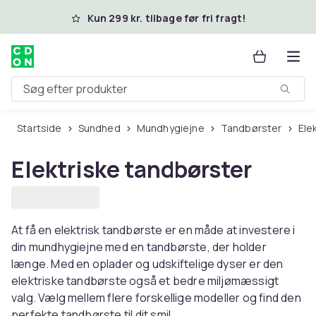
Spring til hovedindhold
Kun 299 kr. tilbage før fri fragt!
Søg efter produkter
Startside
Sundhed
Mundhygiejne
Tandbørster
El
Elektriske tandbørster
At få en elektrisk tandbørste er en måde at investere i
din mundhygiejne med en tandbørste, der holder
længe. Med en oplader og udskiftelige dyser er den
elektriske tandbørste også et bedre miljømæssigt
valg. Vælg mellem flere forskellige modeller og find den
perfekte tandbørste til dit smil.