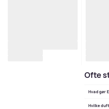
Ofte s
Hvad gør E
Hvilke duf