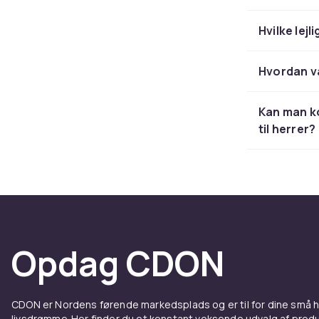
Hvilke lejl
Hvordan v
Kan man k
til herrer?
Opdag CDON
CDON er Nordens førende markedsplads og er til for dine små
livsdrømme. Her finder du et konstant voksende udvalg af produk