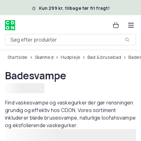
Spring til hovedindhold
Kun 299 kr. tilbage før fri fragt!
Søg efter produkter
Startside
Skønhed
Hudpleje
Bad & brusebad
Bad
Badesvampe
Find vaskesvampe og vaskegurker der gør rensningen
grundig og effektiv hos CDON. Vores sortiment
inkluderer bløde brusesvampe, naturlige loofahsvampe
og eksfolierende vaskegurker.