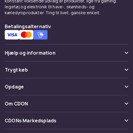
konstant voksende udvalg af produkter, lige fra gaming,
legetøj og elektronik til have-, skønheds- og
kæledyrsprodukter. Ting til livet, ganske enkelt.
Betalingsalternativ
Hjælp og information
Ofte stillede spørgsmål
Trygt køb
Spor pakke
Betaling
Opdage
Fortryd & returner her
Levering
Kategorier
Kontakt os
Om CDON
Vilkår & policy
Maerke
Om os
Tilbagekaldelser
CDONs Markedsplads
Guider
Kundeanmeldelser