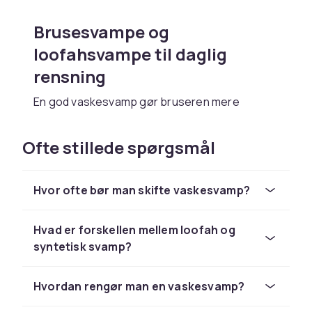
Brusesvampe og
loofahsvampe til daglig
rensning
En god vaskesvamp gør bruseren mere
effektiv og oplevelsen mere behagelig.
Brusesvampe skaber rigeligt med skum og
Ofte stillede spørgsmål
renser huden skånsomt. Loofahsvampe
tilbyder en naturlig peeling der fjerner døde
hudceller og stimulerer blodcirkulationen.
Hvor ofte bør man skifte vaskesvamp?
Vaskegurker og eksfolierende
Hvad er forskellen mellem loofah og
svampe til blødere hud
syntetisk svamp?
Vaskegurker af naturlig loofah giver en dybere
rensning og peeling der efterlader huden glat
Hvordan rengør man en vaskesvamp?
og frisk. De fungerer fremragende til at