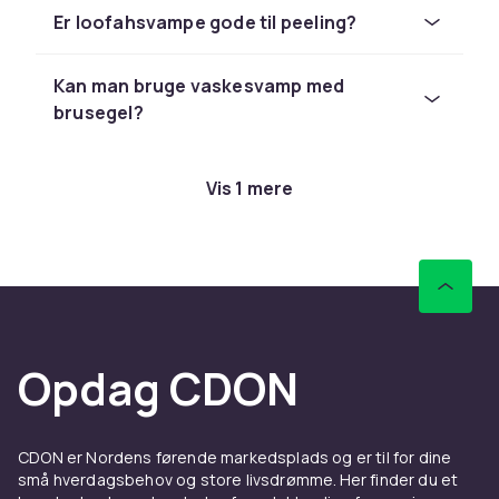
forebygge indgroede hår og udjævne
Er loofahsvampe gode til peeling?
hudoverfladen.
Kan man bruge vaskesvamp med
brusegel?
Vis 1 mere
Opdag CDON
CDON er Nordens førende markedsplads og er til for dine
små hverdagsbehov og store livsdrømme. Her finder du et