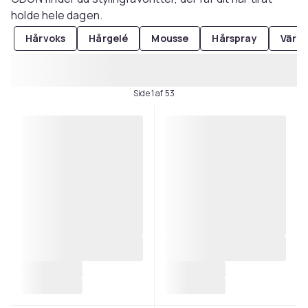
holde hele dagen.
Hårvoks
Hårgelé
Mousse
Hårspray
Värm
Side 1 af 53