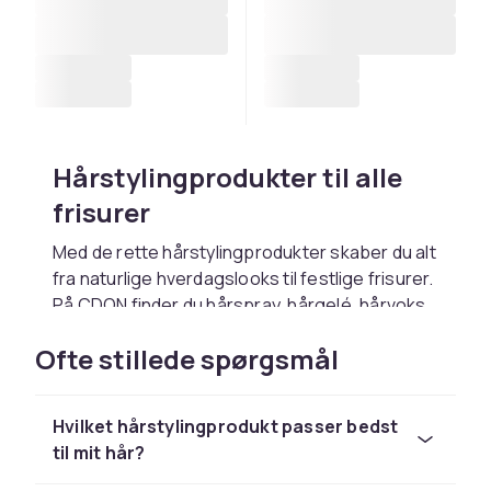
Hårstylingprodukter til alle
frisurer
Med de rette hårstylingprodukter skaber du alt
fra naturlige hverdagslooks til festlige frisurer.
På CDON finder du
hårspray
,
hårgelé
,
hårvoks
,
mousse
,
saltvandsspray
,
volumpulver
og
Ofte stillede spørgsmål
varmebeskyttelse
fra populære mærker.
Handl trygt med hurtig levering og fleksible
betalingsmuligheder.
Hvilket hårstylingprodukt passer bedst
Vælg produkt efter hårtype
til mit hår?