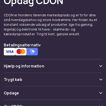
Opdag CDON
Suppler med de rette
værktøjer
CDON er Nordens førende markedsplads og er til for dine
Hårstylingprodukter fungerer allerbedst
små hverdagsbehov og store livsdrømme. Her finder du et
sammen med de rette
hårstylingsværktøjer
.
konstant voksende udvalg af produkter, lige fra gaming,
Forbered håret med mousse inden føntørring,
legetøj og elektronik til have-, skønheds- og
påfør voks efter styling for tekstur, eller spray
kæledyrsprodukter. Ting til livet, ganske enkelt.
saltvandsspray i lufttørret hår for ubesværede
Betalingsalternativ
bølger. Ved at kombinere de rette produkter
med den rette teknik får du salonresultater
derhjemme.
Populære mærker inden for
Hjælp og information
hårstyling
Ofte stillede spørgsmål
Trygt køb
Moroccanoil
er kendt for sine luksus
Spor pakke
hårstylingsprodukter med arganolie som
Betaling
Opdage
signaturingrediens.
Schwarzkopf Professional
Fortryd & returner her
tilbyder salonsprodukter som hårspray, voks
Levering
Kategorier
og serum til professionelle resultater