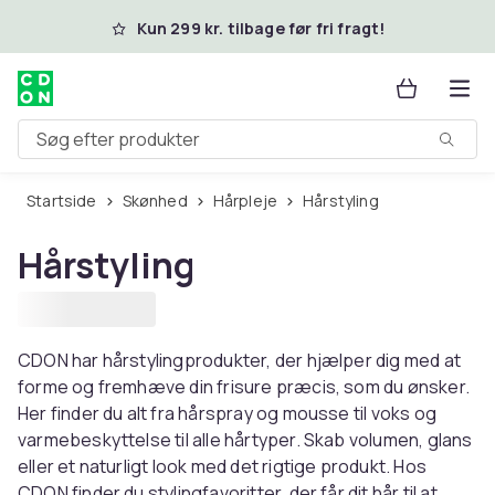
Spring til hovedindhold
Kun 299 kr. tilbage før fri fragt!
Søg efter produkter
Startside
Skønhed
Hårpleje
Hårstyling
Hårstyling
CDON har hårstylingprodukter, der hjælper dig med at
forme og fremhæve din frisure præcis, som du ønsker.
Her finder du alt fra hårspray og mousse til voks og
varmebeskyttelse til alle hårtyper. Skab volumen, glans
eller et naturligt look med det rigtige produkt. Hos
CDON finder du stylingfavoritter, der får dit hår til at