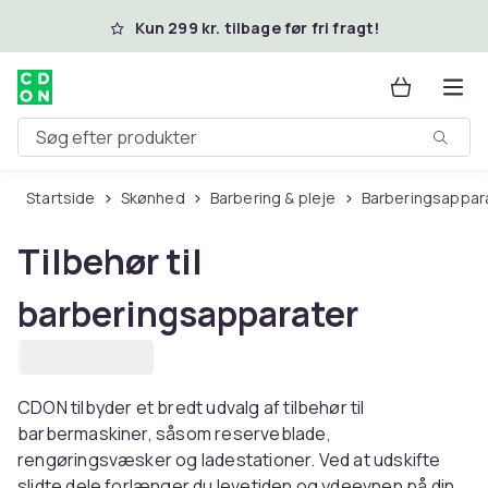
Spring til hovedindhold
Kun 299 kr. tilbage før fri fragt!
Søg efter produkter
Startside
Skønhed
Barbering & pleje
Barberingsappar
Tilbehør til
barberingsapparater
CDON tilbyder et bredt udvalg af tilbehør til
barbermaskiner, såsom reserveblade,
rengøringsvæsker og ladestationer. Ved at udskifte
slidte dele forlænger du levetiden og ydeevnen på din