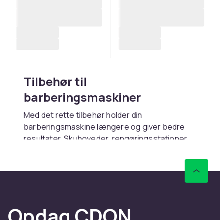
Tilbehør til
barberingsmaskiner
Med det rette tilbehør holder din
barberingsmaskine længere og giver bedre
resultater. Skuhoveder, rengøringsstationer
og smarte rejseetuier er blot noget af det
tilbehør, der gør en stor forskel i hverdagen.
På CDON finder du reservedele og tilbehør til
populære mærker med hurtig levering.
Reservedele der forlænger
Opdag CDON