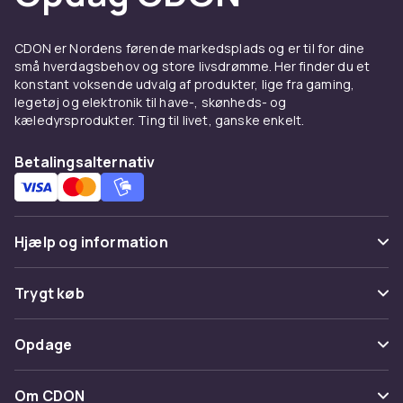
levetiden
Skuhoveder og skæreblad slides med tiden og
CDON er Nordens førende markedsplads og er til for dine
bør udskiftes regelmæssigt for at bevare en
små hverdagsbehov og store livsdrømme. Her finder du et
tæt og behagelig barbering. De fleste
konstant voksende udvalg af produkter, lige fra gaming,
producenter anbefaler udskiftning hver tolvte
legetøj og elektronik til have-, skønheds- og
kæledyrsprodukter. Ting til livet, ganske enkelt.
til attende måned. Rengøringsvæsker og
smøremidler hjælper også med at holde
Betalingsalternativ
mekanismen i topform.
Kompletér din
barberingsrutine
Hjælp og information
For en komplet oplevelse kan du kombinere dit
Ofte stillede spørgsmål
tilbehør med en
barberingsmaskine
fra vores
Trygt køb
sortiment. Glem ikke at bruge en god
Spor pakke
barberingscreme
for at reducere friktion og
Betaling
Opdage
beskytte huden. Udforsk hele udvalget under
Fortryd & returner her
Levering
barbering og pleje
.
Kategorier
Kontakt os
Om CDON