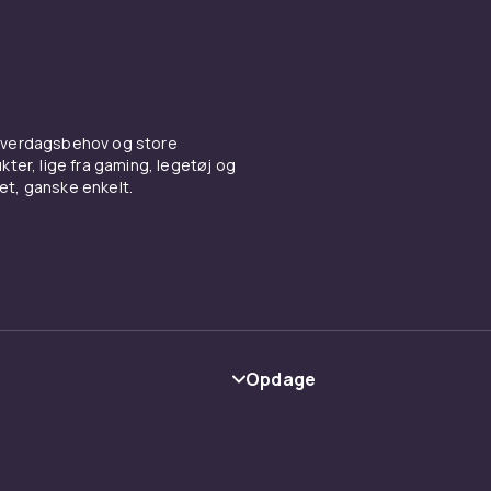
 hverdagsbehov og store
ter, lige fra gaming, legetøj og
vet, ganske enkelt.
Opdage
Kategorier
Maerke