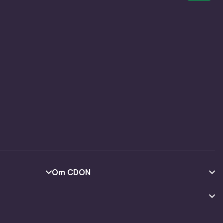
Om CDON
Om os
Kundeanmeldelser