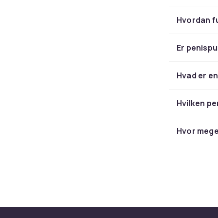
Hvordan f
Er penispu
Hvad er e
Hvilken p
Hvor mege