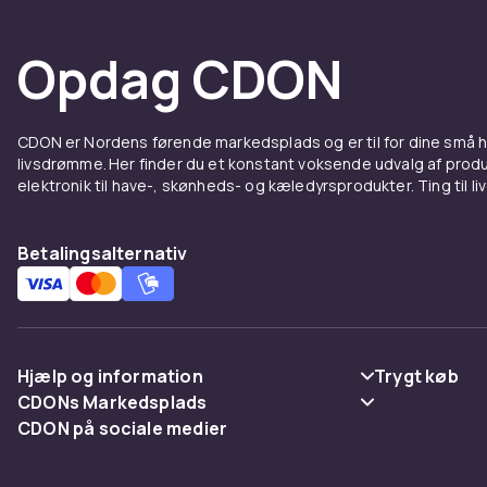
Opdag CDON
CDON er Nordens førende markedsplads og er til for dine små
livsdrømme. Her finder du et konstant voksende udvalg af produk
elektronik til have-, skønheds- og kæledyrsprodukter. Ting til li
Betalingsalternativ
Hjælp og information
Trygt køb
CDONs Markedsplads
Ofte stillede spørgsmål
Betaling
CDON på sociale medier
Merchant Help Center
Spor pakke
Levering