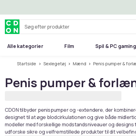
Spring til hovedindhold
Søg efter produkter
Alle kategorier
Film
Spil & PC gaming
Hjem & have
Startside
Sexlegetøj
Mænd
Penis pumper & for
Penis pumper & forlæ
CDON tilbyder penispumper og -extendere, der kombinerer
designet til at øge blodcirkulationen og give både midlerti
modeller med forskellige modstandsniveauer og designs t
udforske sikre og velfremstillede produkter til dit velbefi