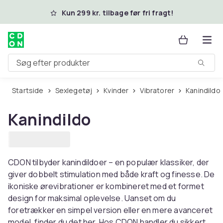
Spring til hovedindhold
Kun 299 kr. tilbage før fri fragt!
Søg efter produkter
Startside
Sexlegetøj
Kvinder
Vibratorer
Kanindildo
Kanindildo
CDON tilbyder kanindildoer – en populær klassiker, der
giver dobbelt stimulation med både kraft og finesse. De
ikoniske ørevibrationer er kombineret med et formet
design for maksimal oplevelse. Uanset om du
foretrækker en simpel version eller en mere avanceret
model, finder du det her. Hos CDON handler du sikkert