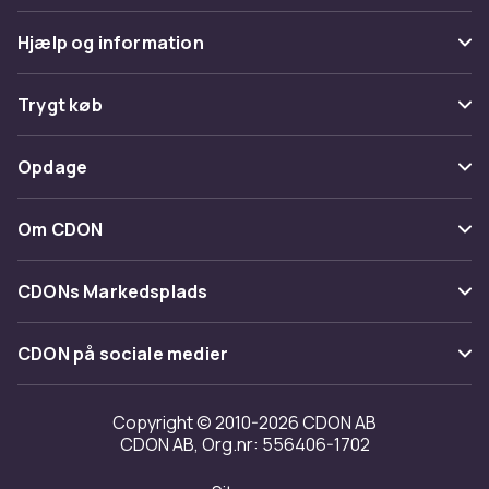
Hjælp og information
Ofte stillede spørgsmål
Trygt køb
Spor pakke
Betaling
Opdage
Fortryd & returner her
Levering
Kategorier
Kontakt os
Om CDON
Vilkår & policy
Maerke
Om os
Tilbagekaldelser
CDONs Markedsplads
Guider
Kundeanmeldelser
Merchant Help Center
CDON på sociale medier
Arbejd på CDON
Investor relations
Copyright © 2010-2026 CDON AB
CDON AB, Org.nr: 556406-1702
Tilgængelighed