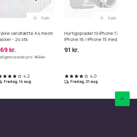
Køb
Køb
nktionel til Tekstiler, Vådsugning & Blæs i kurven
Ultra Complete i kurven
ning til Worx trådtrimmer i kurven
Læg Tykke vandtætte A4 mesh tasker - 24 s
Læg Hurtigopl
ykke vandtætte A4 mesh
Hurtigoplader til iPhone 17 /
Ju
asker - 24 stk
iPhone 16 / iPhone 15 med
Fr
USB-C til USB-C kabel
Du
169 kr.
91 kr.
2.
Sæ
idligere laveste pris:
189 kr.
Væg
til
4,2
4,0
fredag, 14 aug.
fredag, 21 aug.