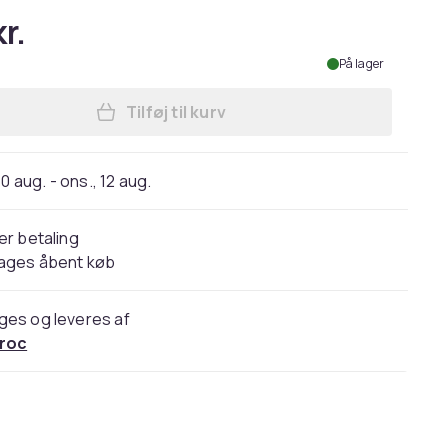
r.
På lager
Tilføj til kurv
10 aug. - ons., 12 aug.
er betaling
dages åbent køb
ges og leveres af
roc