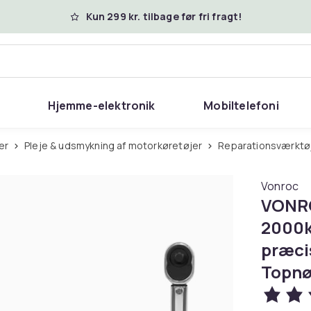
Kun 299 kr. tilbage før fri fragt!
Hjemme-elektronik
Mobiltelefoni
jer
Pleje & udsmykning af motorkøretøjer
Reparationsværktøj
Vonroc
VONRO
2000k
præcis
Topnøg