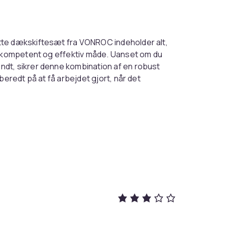
tte dækskiftesæt fra VONROC indeholder alt,
n kompetent og effektiv måde. Uanset om du
dt, sikrer denne kombination af en robust
beredt på at få arbejdet gjort, når det
ed for a smooth and safe tire change:
01XX)
raft kan du nemt løfte køretøjer på op til
 sænke din bil sikkert, perfekt til at skifte