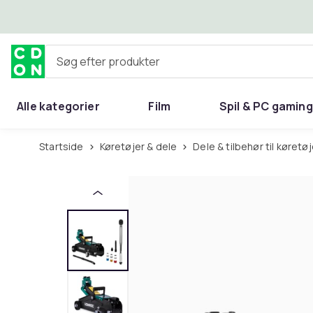
Spring til hovedindhold
Søg efter produkter
Alle kategorier
Film
Spil & PC gaming
Hjem & have
Startside
Køretøjer & dele
Dele & tilbehør til køretø