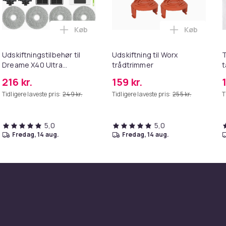
2 mm)
4fc85b7b-c408-5903-b36d-de32bd017dfd
Køb
Køb
m inkl. 2x gummipude &amp; SUV-adapter i kurven
 Tæpperenser - 1400W | 4-i-1 | Våd- og Tør Støvsuger | Multifu
Læg Udskiftningstilbehør til Dreame X40 
Læg Udskift
Udskiftningstilbehør til
Udskiftning til Worx
T
Dreame X40 Ultra
trådtrimmer
t
Complete
216 kr.
159 kr.
Tidligere laveste pris:
249 kr.
Tidligere laveste pris:
255 kr.
T
5,0
5,0
fredag, 14 aug.
fredag, 14 aug.