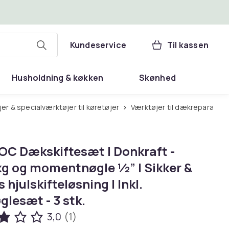
Kundeservice
Til kassen
Husholdning & køkken
Skønhed
er & specialværktøjer til køretøjer
Værktøjer til dækreparation
C Dækskiftesæt | Donkraft -
g og momentnøgle ½” | Sikker &
 hjulskifteløsning | Inkl.
lesæt - 3 stk.
3,0
(1)