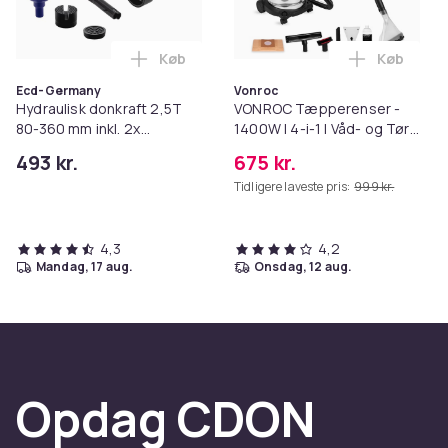
1 x 21 mm Top, Cr-Mo-materiale, ekstra lang (8
Varenr.
Køb
Køb
Læg Hydraulisk donkraft 2,5T 80-360 m
Læg VONROC
Ecd-Germany
Vonroc
Produktsikkerhedsinformation
Hydraulisk donkraft 2,5T
VONROC Tæpperenser -
80-360 mm inkl. 2x
1400W | 4-i-1 | Våd- og Tør
gummipude &amp; SUV-
Støvsuger | Multifunktionel
493 kr.
675 kr.
adapter
til Tekstiler, Vådsugning &
Tidligere laveste pris:
999 kr.
Blæs
4,3
4,2
mandag, 17 aug.
onsdag, 12 aug.
Opdag CDON