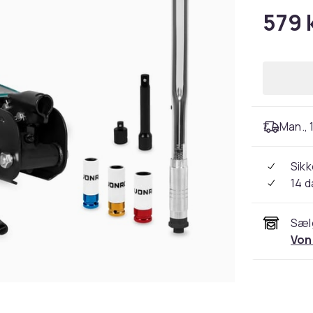
579 k
Man., 
Sikk
14 
Sæl
Von