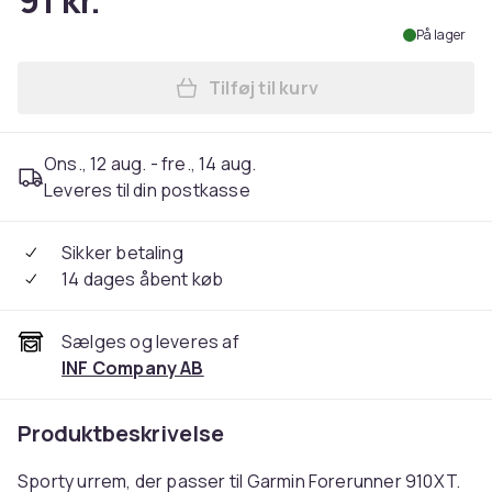
91 kr.
På lager
Tilføj til kurv
Læg Urrem silikone Black G
Ons., 12 aug. - fre., 14 aug.
Leveres til din postkasse
Sikker betaling
14 dages åbent køb
Sælges og leveres af
INF Company AB
Produktbeskrivelse
Sporty urrem, der passer til Garmin Forerunner 910XT.