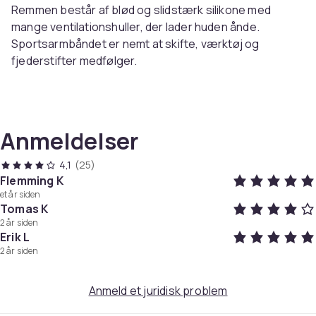
Remmen består af blød og slidstærk silikone med
mange ventilationshuller, der lader huden ånde.
Sportsarmbåndet er nemt at skifte, værktøj og
fjederstifter medfølger.
Specifikationer:
Størrelse: Længde 13,3+8,8 cm
Materiale: Silikone
Anmeldelser
Pakken indeholder:
4,1
(25)
1 x urrem
Flemming K
et år siden
2 x skruetrækker
Tomas K
2 x fjederstifter
2 år siden
Erik L
Farve
2 år siden
Black
Vægt, gram
Anmeld et juridisk problem
26
Varenr.