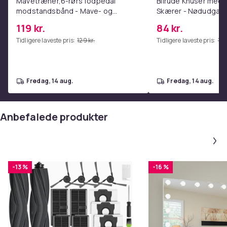
Mavetræner,6-rørs fodpedal
Bilrude Knuser med 
modstandsbånd - Mave- og
Skærer - Nødudgang
coretræning, yoga og
Kompatibel med Alle
119 kr.
84 kr.
hjemmetræningscenter Pink
Red
Tidligere laveste pris:
129 kr.
Tidligere laveste pris:
112 
fredag, 14 aug.
fredag, 14 aug.
Anbefalede produkter
-13 %
-16 %