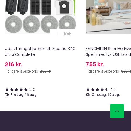
Køb
Læg Udskiftningstilbehør til Dr
Udskiftningstilbehør til Dreame X40
FENCHILIIN Stor Holl
Ultra Complete
Spejl med lys USB bor
vægbeslag hvid 80 x 5
216 kr.
755 kr.
Tidligere laveste pris:
249 kr.
Tidligere laveste pris:
895 kr
5,0
4,5
fredag, 14 aug.
onsdag, 12 aug.