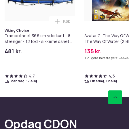
Køb
Læg Trampolinnet 366 cm yderkan
Viking Choice
Trampolinnet 366 cm yderkant - 8
Avatar 2: The Way Of Wa
stænger - 12 fod - sikkerhedsnet
The Way Of Water (2 Bl
(ekskl. stænger)
481 kr.
135 kr.
Tidligere laveste pris:
137 kr.
4,7
4,5
mandag, 17 aug.
onsdag, 12 aug.
Opdag CDON