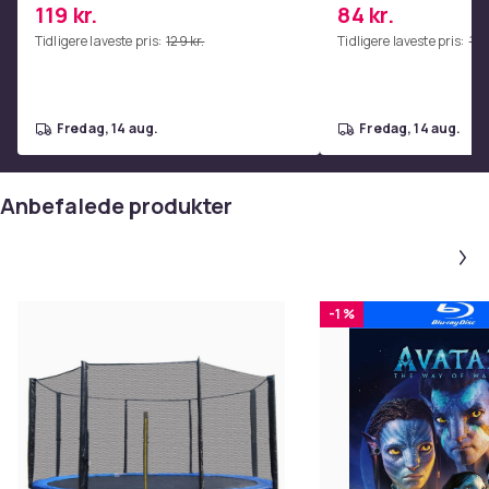
119 kr.
84 kr.
hjemmetræningscenter Pink
Red
Tidligere laveste pris:
129 kr.
Tidligere laveste pris:
112 
fredag, 14 aug.
fredag, 14 aug.
Anbefalede produkter
-1 %