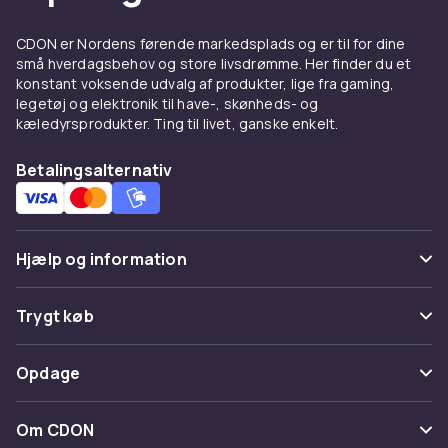
CDON er Nordens førende markedsplads og er til for dine
små hverdagsbehov og store livsdrømme. Her finder du et
konstant voksende udvalg af produkter, lige fra gaming,
legetøj og elektronik til have-, skønheds- og
kæledyrsprodukter. Ting til livet, ganske enkelt.
Betalingsalternativ
Hjælp og information
Ofte stillede spørgsmål
Trygt køb
Spor pakke
Betaling
Opdage
Fortryd & returner her
Levering
Kategorier
Kontakt os
Om CDON
Vilkår & policy