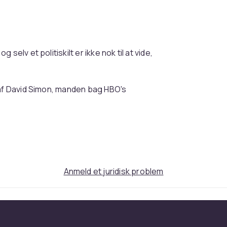
elv et politiskilt er ikke nok til at vide,
 af David Simon, manden bag HBO's
e: Life on the Street\".
Anmeld et juridisk problem