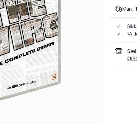
Man., 
Sikk
14 
Sæl
Gin