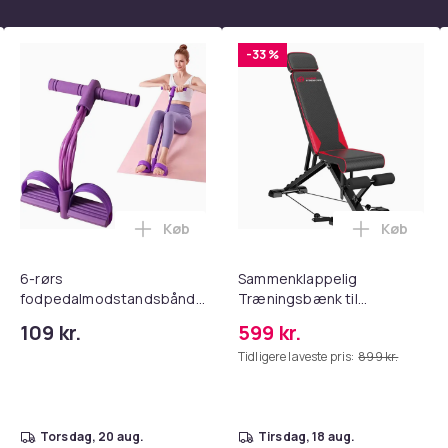
-33 %
Køb
Køb
tandsbånd - Mave- og coretræning, yoga og hjemmetræningsc
ght Beauty Vanity Namira - make up spejl med belysning - holly
Læg 6-rørs fodpedalmodstandsbånd til 
Læg Samm
6-rørs
Sammenklappelig
fodpedalmodstandsbånd
Træningsbænk til
til hjemmet – mave- og
Hjemmetræning, Justerbar
109 kr.
599 kr.
coretræning, yoga og
Ryg & Sæde, 300 kg
Tidligere laveste pris:
899 kr.
hjemmegym Fitness Lilla
Belastning
torsdag, 20 aug.
tirsdag, 18 aug.