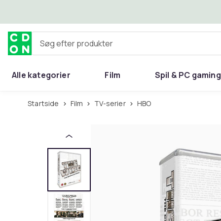
Spring til hovedindhold
Søg efter produkter
Alle kategorier
Film
Spil & PC gaming
Hjem & have
Startside
Film
TV-serier
HBO