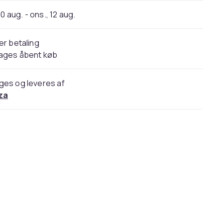
10 aug. - ons., 12 aug.
er betaling
dages åbent køb
ges og leveres af
za