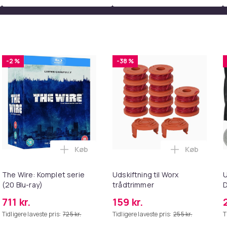
-2 %
-38 %
Køb
Køb
 DVD) i kurven
st Of Us: Sæson 1 (4 DVD) i kurven
Læg The Wire: Komplet serie (20 Blu-ray) 
Læg Udskift
The Wire: Komplet serie
Udskiftning til Worx
U
DVD
(20 Blu-ray)
trådtrimmer
D
89d6c7d4-3cc9-5e7d-9643-ea1af5c0ea6e
711 kr.
159 kr.
Tidligere laveste pris:
725 kr.
Tidligere laveste pris:
255 kr.
T