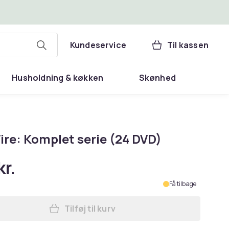
Kundeservice
Til kassen
Husholdning & køkken
Skønhed
ire: Komplet serie (24 DVD)
kr.
Få tilbage
Tilføj til kurv
Læg The Wire: Komplet serie (24 DVD