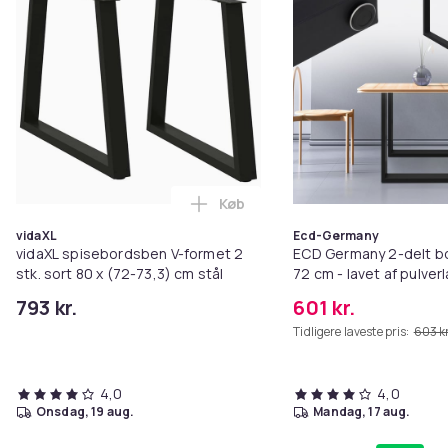
Køb
Læg vidaXL spisebordsben V-forme
vidaXL
Ecd-Germany
vidaXL spisebordsben V-formet 2
ECD Germany 2-delt bo
stk. sort 80 x (72-73,3) cm stål
72 cm - lavet af pulverl
sort industrielt design
793 kr.
601 kr.
bordrammesæt, bordsk
Tidligere laveste pris:
603 kr
bordfødder, bordfod
4,0
4,0
onsdag, 19 aug.
mandag, 17 aug.