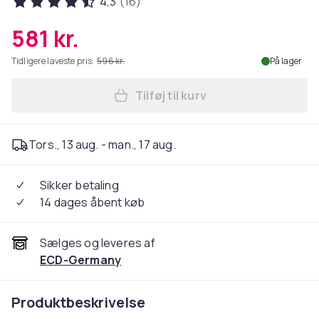
4,3
(16)
581 kr.
Tidligere laveste pris:
596 kr.
På lager
Tilføj til kurv
Læg Tabel ben tabelramme tr
Tors., 13 aug. - man., 17 aug.
Sikker betaling
14 dages åbent køb
Sælges og leveres af
ECD-Germany
Produktbeskrivelse