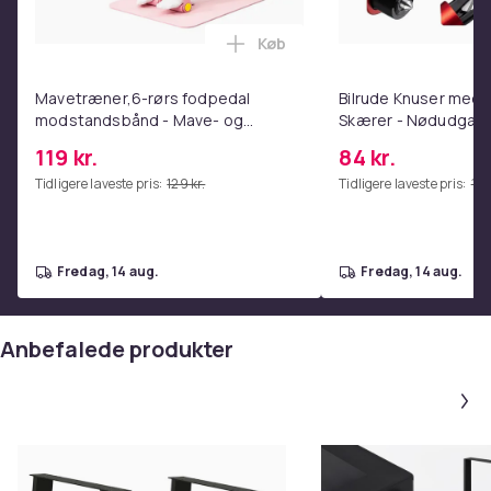
ECD Germany ben er perfekt for bordplade lavet af
forskellige materialer, såsom Træ, plast, sten, etc.
Køb
Læg Mavetræner,6-rørs fodpe
Farve
Mavetræner,6-rørs fodpedal
Bilrude Knuser med 
DarkGrey
modstandsbånd - Mave- og
Skærer - Nødudgang
Størrelse
coretræning, yoga og
Kompatibel med Alle
119 kr.
84 kr.
hjemmetræningscenter Pink
Red
72 x 60 x 8 cm
Tidligere laveste pris:
129 kr.
Tidligere laveste pris:
112 
Vægt, gram
1200
Varenr.
fredag, 14 aug.
fredag, 14 aug.
dd815313-d7d1-4957-9729-12d678a91062
Produktsikkerhedsinformation
Anbefalede produkter