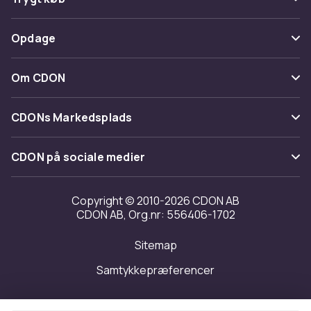
Spor pakke
Betaling
Opdage
Fortryd & returner her
Levering
Kategorier
Kontakt os
Om CDON
Vilkår & policy
Maerke
Om os
Tilbagekaldelser
CDONs Markedsplads
Guider
Kundeanmeldelser
Merchant Help Center
CDON på sociale medier
Arbejd på CDON
Investor relations
Copyright © 2010-2026 CDON AB
CDON AB, Org.nr: 556406-1702
Tilgængelighed
Sitemap
Transparensrapport
Samtykkepræferencer