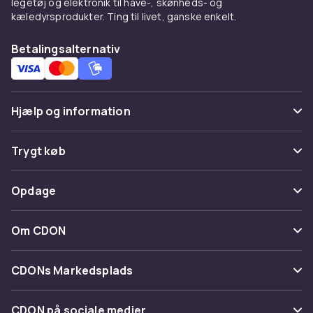
legetøj og elektronik til have-, skønheds- og
kæledyrsprodukter. Ting til livet, ganske enkelt.
Betalingsalternativ
Hjælp og information
Ofte stillede spørgsmål
Trygt køb
Spor pakke
Betaling
Opdage
Fortryd & returner her
Levering
Kategorier
Kontakt os
Om CDON
Vilkår & policy
Maerke
Om os
Tilbagekaldelser
CDONs Markedsplads
Guider
Kundeanmeldelser
Merchant Help Center
CDON på sociale medier