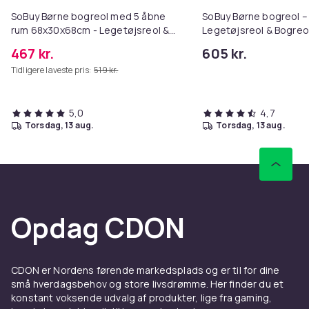
SoBuy Børne bogreol med 5 åbne
SoBuy Børne bogreol – 
rum 68x30x68cm - Legetøjsreol &
Legetøjsreol & Bogreol
Bogreol | Hvid KMB01-II-W
80x30x88cm KMB32-W
467 kr.
605 kr.
Tidligere laveste pris:
519 kr.
5,0
4,7
torsdag, 13 aug.
torsdag, 13 aug.
Opdag CDON
CDON er Nordens førende markedsplads og er til for dine
små hverdagsbehov og store livsdrømme. Her finder du et
konstant voksende udvalg af produkter, lige fra gaming,