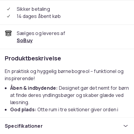
Sikker betaling
14 dages åbent køb
Sælges og leveres af
SoBuy
Produktbeskrivelse
En praktisk og hyggelig børnebogreol – funktionel og
inspirerende!
Åben & indbydende:
Designet gør det nemt for børn
at finde deres yndlingsbøger og skaber glæde ved
læsning.
God plads:
Otte rum i tre sektioner giver orden i
bøger, legetøj, bamser og småting.
Perfekt børnehøjde:
Med en højde på 104 cm kan
Specifikationer
børn nemt selv tage ting frem – styrker