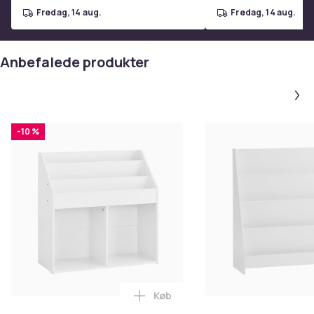
fredag, 14 aug.
fredag, 14 aug.
Anbefalede produkter
-10 %
Køb
Læg SoBuy Børne bogreol med 5 