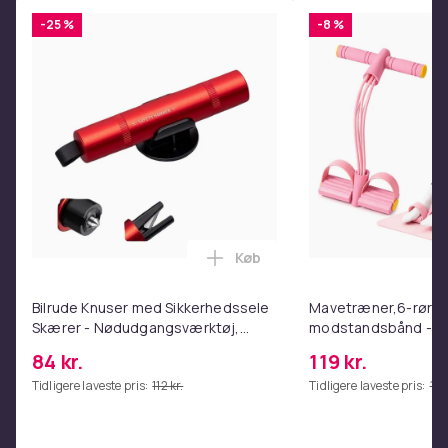
-25 %
-8 %
Farve
white
Størrelse
L106 x B30 cm
Varenr.
e68462e8-04e6-45d9-a191-c91769634ff0
Produktsikkerhedsinformation
Køb
Læg Bilrude Knuser med Sikke
Bilrude Knuser med Sikkerhedssele
Mavetræner,6-rørs 
Skærer - Nødudgangsværktøj,
modstandsbånd - M
Kompatibel med Alle Bilmodeller
coretræning, yoga 
84 kr.
119 kr.
Red
hjemmetræningscen
Tidligere laveste pris:
112 kr.
Tidligere laveste pris:
129