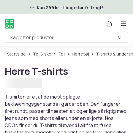
Spring til hovedindhold
Kun 299 kr. tilbage før fri fragt!
Søg efter produkter
Startside
Tøj & sko
Tøj
Herretøj
T-shirts & undertr
Herre T-shirts
T-shirten er et af de mest oplagte
beklædningsgenstande i garderoben. Den fungerer
året rundt, passer til næsten alt og er lige så rigtig med
jeans som med shorts eller under en skjorte. Hos
CDON finder du T-shirts til mænd i alt fra stilfulde
basisfarver til modeller med print og motiver, der skiller