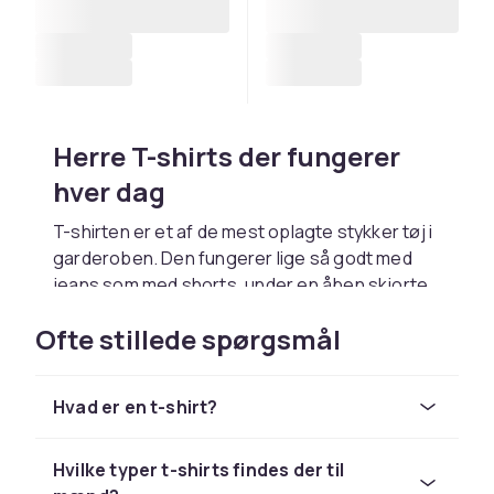
Herre T-shirts der fungerer
hver dag
T-shirten er et af de mest oplagte stykker tøj i
garderoben. Den fungerer lige så godt med
jeans som med shorts, under en åben skjorte
eller under en jakke, når du vil holde det
Ofte stillede spørgsmål
afslappet, men gennemtænkt. Uanset om du
leder efter en klassisk ensfarvet model eller
en T-shirt med et print, der skiller sig ud, er der
Hvad er en t-shirt?
muligheder, der passer til både stil og hverdag.
Ensfarvede basisvarer og T-
Hvilke typer t-shirts findes der til