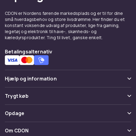
eller V-hals model. Det rigtige snit betyder, at
beklædningsgenstanden sidder pænt og føles
CDON er Nordens førende markedsplads og er til for dine
små hverdagsbehov og store livsdrømme. Her finder du et
behagelig hele dagen lang.
konstant voksende udvalg af produkter, lige fra gaming,
Materiale, der holder formen
legetøj og elektronik til have-, skønheds- og
kæledyrsprodukter. Ting til livet, ganske enkelt.
De fleste herre-t-shirts er lavet af bomuld
Betalingsalternativ
takket være dens bløde fornemmelse og gode
åndbarhed. Bomuldsblandinger med stretch
giver ekstra bevægelsesfrihed og hjælper
beklædningsgenstanden med at bevare sin
Hjælp og information
form over tid. Uanset om du bruger din t-shirt
til hverdag, arbejde eller fritid, er komfort
Ofte stillede spørgsmål
afgørende.
Trygt køb
Spor pakke
T-shirts til arbejde, fritid og
Betaling
Opdage
træning
Fortryd & returner her
Levering
Kategorier
En t-shirt er mere end bare et
Kontakt os
Om CDON
Vilkår & policy